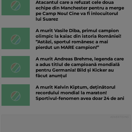
Atacantul care a refuzat cele doua
echipe din Manchester pentru a merge
pe Camp Nou! Cine va fi inlocuitorul
lui Suarez
A murit Vasile Dîba, primul campion
olimpic la kaiac din istoria României!
”Astăzi, sportul românesc a mai
pierdut un MARE campion!”
A murit Andreas Brehme, legenda care
a adus titlul de campioană mondială
pentru Germania! Bild și Kicker au
făcut anunțul
A murit Kelvin Kiptum, deținătorul
recordului mondial la maraton!
Sportivul-fenomen avea doar 24 de ani