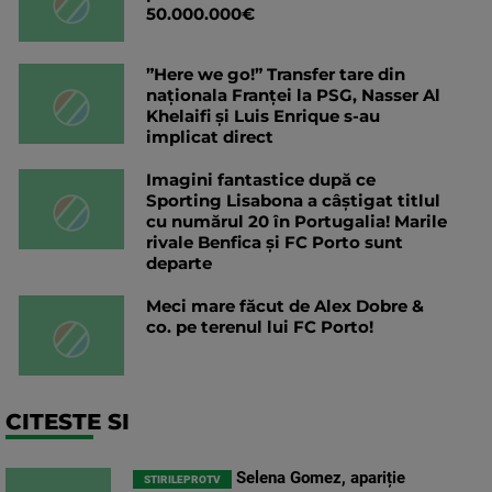
50.000.000€
”Here we go!” Transfer tare din
naționala Franței la PSG, Nasser Al
Khelaifi și Luis Enrique s-au
implicat direct
Imagini fantastice după ce
Sporting Lisabona a câștigat titlul
cu numărul 20 în Portugalia! Marile
rivale Benfica și FC Porto sunt
departe
Meci mare făcut de Alex Dobre &
co. pe terenul lui FC Porto!
CITESTE SI
Selena Gomez, apariție
STIRILEPROTV