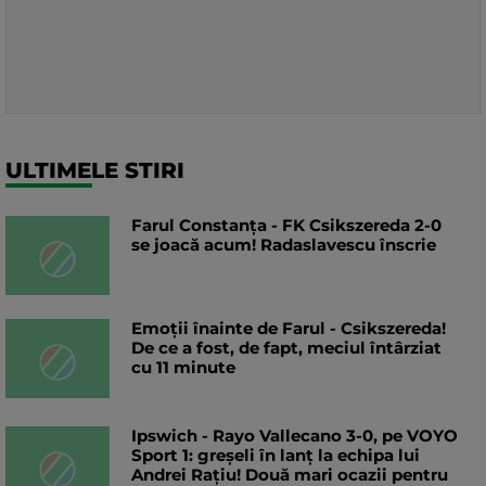
ULTIMELE STIRI
Farul Constanța - FK Csikszereda 2-0
se joacă acum! Radaslavescu înscrie
Emoții înainte de Farul - Csikszereda!
De ce a fost, de fapt, meciul întârziat
cu 11 minute
Ipswich - Rayo Vallecano 3-0, pe VOYO
Sport 1: greșeli în lanț la echipa lui
Andrei Rațiu! Două mari ocazii pentru