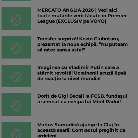
MERCATO ANGLIA 2026 | Vezi aici
toate mutările verii făcute în Premier
League (EXCLUSIV pe VOYO)
Transfer surpriză! Kevin Ciubotaru,
prezentat la noua echipă: ”Nu puteam
să ratez șansa asta!”
Imaginea cu Vladimir Putin care a
stârnit revoltă! Ucrainenii acuză lipsă
de reacție la nivel mondial
Dorit de Gigi Becali la FCSB, fundașul
a semnat cu echipa lui Mirel Rădoi!
Marius Șumudică ajunge la Cluj în
această seară! Contractul pregătit de
ardeleni