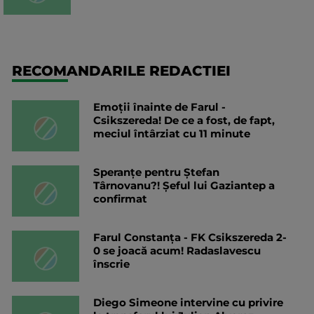
RECOMANDARILE REDACTIEI
Emoții înainte de Farul -
Csikszereda! De ce a fost, de fapt,
meciul întârziat cu 11 minute
Speranțe pentru Ștefan
Târnovanu?! Șeful lui Gaziantep a
confirmat
Farul Constanța - FK Csikszereda 2-
0 se joacă acum! Radaslavescu
înscrie
Diego Simeone intervine cu privire