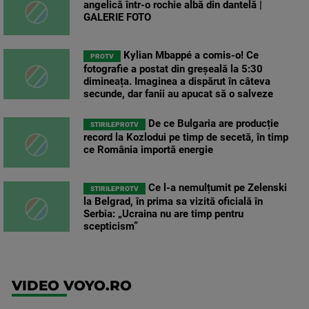
angelică într-o rochie albă din dantelă |
GALERIE FOTO
Kylian Mbappé a comis-o! Ce
PROTV
fotografie a postat din greșeală la 5:30
dimineața. Imaginea a dispărut în câteva
secunde, dar fanii au apucat să o salveze
De ce Bulgaria are producție
STIRILEPROTV
record la Kozlodui pe timp de secetă, în timp
ce România importă energie
Ce l-a nemulțumit pe Zelenski
STIRILEPROTV
la Belgrad, în prima sa vizită oficială în
Serbia: „Ucraina nu are timp pentru
scepticism”
VIDEO VOYO.RO