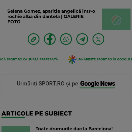
Selena Gomez, apariție angelică într-o
rochie albă din dantelă | GALERIE
FOTO
GĂ SPORT.RO CA SURSĂ PREFERATĂ
URMĂREȘTE SPORT.RO ÎN GOOGLE 
Google News
Urmăriți SPORT.RO și pe
ARTICOLE PE SUBIECT
Toate drumurile duc la Barcelona!