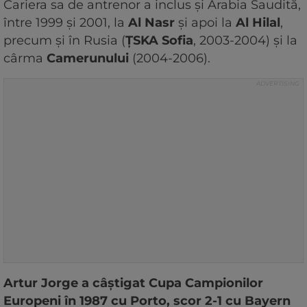
Cariera sa de antrenor a inclus şi Arabia Saudită,
între 1999 şi 2001, la
Al Nasr
şi apoi la
Al Hilal
,
precum şi în Rusia (
ȚSKA Sofia
, 2003-2004) şi la
cârma
Camerunului
(2004-2006).
Artur Jorge a câştigat Cupa Campionilor
Europeni în 1987 cu Porto, scor 2-1 cu Bayern