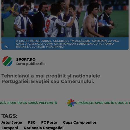
A MURIT ARTUR JORGE, CELEBRUL ”MUSTĂCIOS” CAMPION CU PSG
CARE A CÂȘTIGAT CUPA CAMPIONILOR EUROPENI CU FC PORTO
FOTBAL EXTERN
ÎNAINTEA LUI JOSE MOURINHO!
SPORT.RO
Data publicarii:
Data
actualizarii:
Tehnicianul a mai pregătit și naționalele
Portugaliei, Elveției sau Camerunului.
GĂ SPORT.RO CA SURSĂ PREFERATĂ
URMĂREȘTE SPORT.RO ÎN GOOGLE 
TAGS:
Artur Jorge
PSG
FC Porto
Cupa Campionilor
Europeni
Nationala Portugaliei