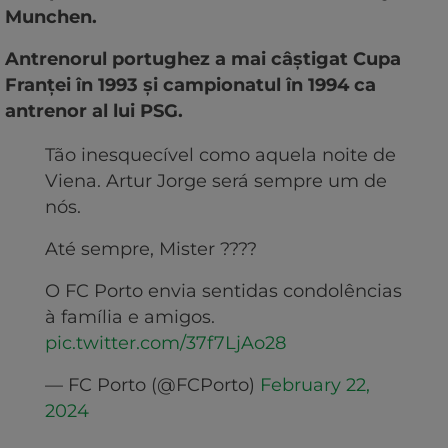
Munchen.
Antrenorul portughez a mai câştigat Cupa
Franţei în 1993 şi campionatul în 1994 ca
antrenor al lui PSG.
Tão inesquecível como aquela noite de
Viena. Artur Jorge será sempre um de
nós.
Até sempre, Mister ????
O FC Porto envia sentidas condolências
à família e amigos.
pic.twitter.com/37f7LjAo28
— FC Porto (@FCPorto)
February 22,
2024