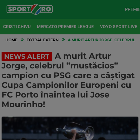
PREMI
CRISTI CHIVU
MERCATO PREMIER LEAGUE
VOYO SPORT LIVE
HOME
FOTBAL EXTERN
A MURIT ARTUR JORGE, CELEBRUL ”
A murit Artur
NEWS ALERT
Jorge, celebrul ”mustăcios”
campion cu PSG care a câștigat
Cupa Campionilor Europeni cu
FC Porto înaintea lui Jose
Mourinho!