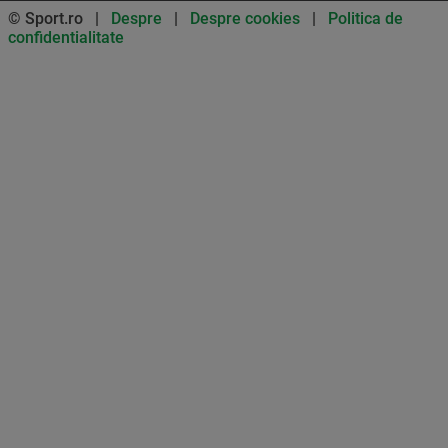
© Sport.ro |
Despre
|
Despre cookies
|
Politica de
confidentialitate
Don’t miss out on our news and
updates! Enable push
notifications
SUBSCRIBE
NOT NOW
UNSUBSCRIBE