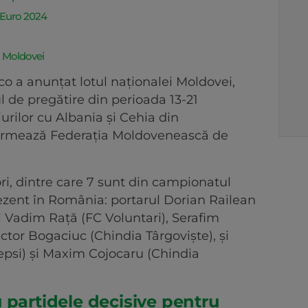
 Euro 2024
a Moldovei
o a anunțat lotul naționalei Moldovei,
 de pregătire din perioada 13-21
rilor cu Albania și Cehia din
formează Federația Moldovenească de
ori, dintre care 7 sunt din campionatul
prezent în România: portarul Dorian Railean
ii Vadim Rață (FC Voluntari), Serafim
ictor Bogaciuc (Chindia Târgoviște), și
epsi) și Maxim Cojocaru (Chindia
 partidele decisive pentru