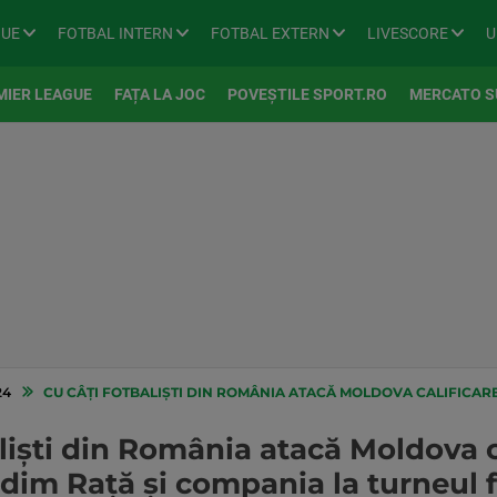
GUE
FOTBAL INTERN
FOTBAL EXTERN
LIVESCORE
U
MIER LEAGUE
FAȚA LA JOC
POVEȘTILE SPORT.RO
MERCATO S
24
CU CÂȚI FOTBALIȘTI DIN ROMÂNIA ATACĂ MOLDOVA CALIFICAREA LA EURO 2024. CUM 
liști din România atacă Moldova c
im Rață și compania la turneul f