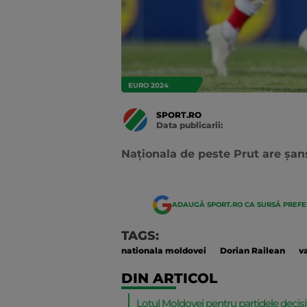
EURO 2024
SPORT.RO
Data publicarii:
Data
actualizarii:
Naționala de peste Prut are șan
ADAUGĂ SPORT.RO CA SURSĂ PREF
TAGS:
nationala moldovei
Dorian Railean
v
DIN ARTICOL
Lotul Moldovei pentru partidele decisiv