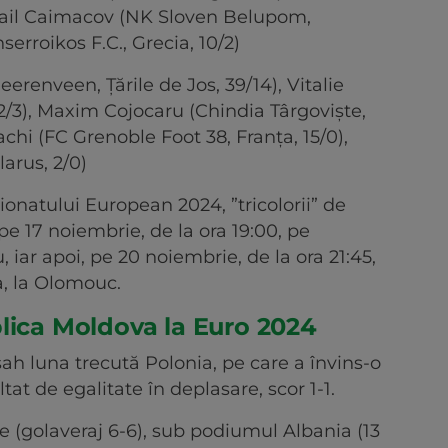
ihail Caimacov (NK Sloven Belupom,
nserroikos F.C., Grecia, 10/2)
erenveen, Țările de Jos, 39/14), Vitalie
/3), Maxim Cojocaru (Chindia Târgoviște,
achi (FC Grenoble Foot 38, Franța, 15/0),
arus, 2/0)
ionatului European 2024, ”tricolorii” de
pe 17 noiembrie, de la ora 19:00, pe
 iar apoi, pe 20 noiembrie, de la ora 21:45,
a, la Olomouc.
lica Moldova la Euro 2024
ah luna trecută Polonia, pe care a învins-o
ltat de egalitate în deplasare, scor 1-1.
e (golaveraj 6-6), sub podiumul Albania (13