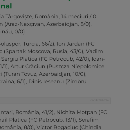
final
ia Târgoviște, România, 14 meciuri / 0
m (Araz-Naxçıvan, Azerbaidjan, 8/0),
inău, 0/0)
luspor, Turcia, 66/2), Ion Jardan (FC
c (Spartak Moscova, Rusia, 43/0), Vadim
 Sergiu Platica (FC Petrocub, 42/0), Ioan-
1/1), Artur Crăciun (Puszcza Niepołomice,
i (Turan Tovuz, Azerbaidjan, 10/0),
raina, 6/1), Dinis Ieșeanu (Zimbru
ntari, România, 41/2), Nichita Moțpan (FC
hail Platica (FC Petrocub, 13/1), Serafim
România, 8/0), Victor Bogaciuc (Chindia