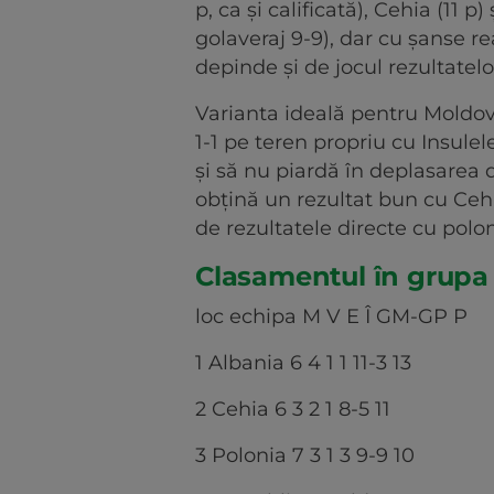
p, ca și calificată), Cehia (11 p
golaveraj 9-9), dar cu șanse re
depinde și de jocul rezultatelo
Varianta ideală pentru Moldo
1-1 pe teren propriu cu Insulel
și să nu piardă în deplasarea 
obțină un rezultat bun cu Cehia
de rezultatele directe cu polonez
Clasamentul în grupa
loc echipa M V E Î GM-GP P
1 Albania 6 4 1 1 11-3 13
2 Cehia 6 3 2 1 8-5 11
3 Polonia 7 3 1 3 9-9 10