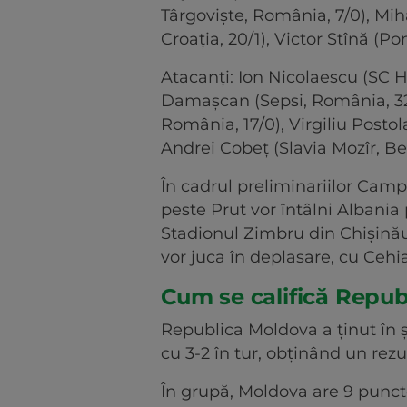
Târgoviște, România, 7/0), M
Croația, 20/1), Victor Stînă (Po
Atacanți: Ion Nicolaescu (SC He
Damașcan (Sepsi, România, 32
România, 17/0), Virgiliu Postol
Andrei Cobeț (Slavia Mozîr, Bel
În cadrul preliminariilor Camp
peste Prut vor întâlni Albania 
Stadionul Zimbru din Chișinău,
vor juca în deplasare, cu Cehi
Cum se califică Repub
Republica Moldova a ţinut în ş
cu 3-2 în tur, obținând un rezu
În grupă, Moldova are 9 punct