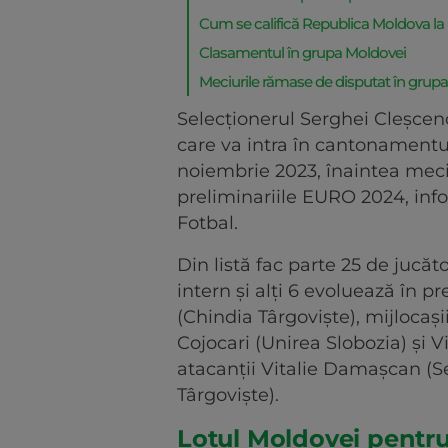
Cum se califică Republica Moldova la
Clasamentul în grupa Moldovei
Meciurile rămase de disputat în grup
Selecționerul Serghei Cleșcenc
care va intra în cantonamentul
noiembrie 2023, înaintea meciu
preliminariile EURO 2024, in
Fotbal.
Din listă fac parte 25 de jucăt
intern și alți 6 evoluează în 
(Chindia Târgoviște), mijlocaș
Cojocari (Unirea Slobozia) și V
atacanții Vitalie Damașcan (S
Târgoviște).
Lotul Moldovei pentru