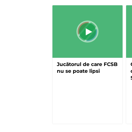
Jucătorul de care FCSB
nu se poate lipsi