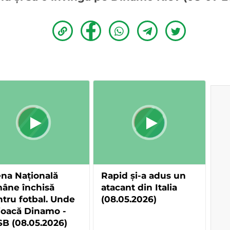
na Națională
Rapid și-a adus un
âne închisă
atacant din Italia
tru fotbal. Unde
(08.05.2026)
joacă Dinamo -
B (08.05.2026)