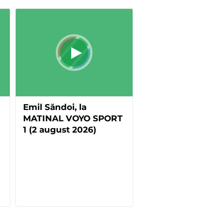
Emil Săndoi, la
MATINAL VOYO SPORT
1 (2 august 2026)