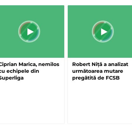
Ciprian Marica, nemilos
Robert Niță a analizat
cu echipele din
următoarea mutare
Superliga
pregătită de FCSB