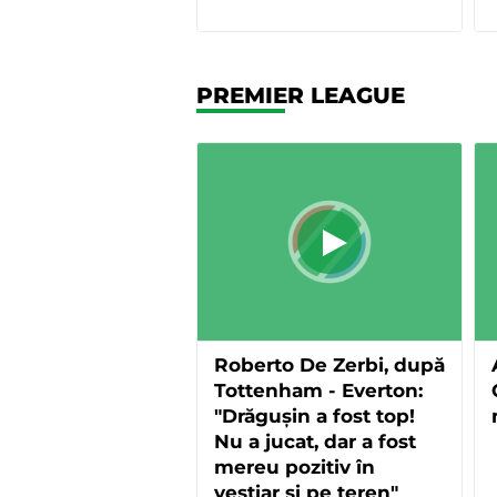
PREMIER LEAGUE
Roberto De Zerbi, după
Tottenham - Everton:
"Drăgușin a fost top!
Nu a jucat, dar a fost
mereu pozitiv în
vestiar și pe teren"