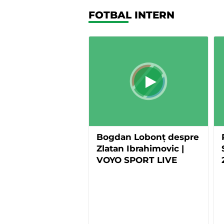
FOTBAL INTERN
Bogdan Lobonț despre
Zlatan Ibrahimovic |
VOYO SPORT LIVE