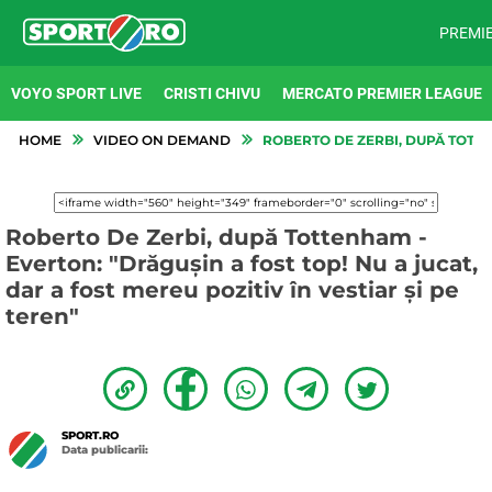
PREMI
VOYO SPORT LIVE
CRISTI CHIVU
MERCATO PREMIER LEAGUE
HOME
VIDEO ON DEMAND
ROBERTO DE ZERBI, DUPĂ TOTTEN
Roberto De Zerbi, după Tottenham -
Everton: "Drăgușin a fost top! Nu a jucat,
dar a fost mereu pozitiv în vestiar și pe
teren"
SPORT.RO
Data publicarii: