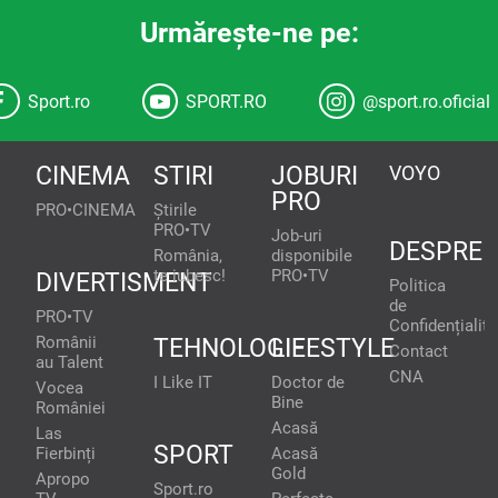
Urmăreşte-ne pe:
Sport.ro
SPORT.RO
@sport.ro.oficial
CINEMA
STIRI
JOBURI
VOYO
PRO
PRO•CINEMA
Știrile
PRO•TV
Job-uri
DESPRE
România,
disponibile
te iubesc!
PRO•TV
DIVERTISMENT
Politica
de
PRO•TV
Confidențialita
Românii
TEHNOLOGIE
LIFESTYLE
Contact
au Talent
CNA
I Like IT
Doctor de
Vocea
Bine
României
Acasă
Las
SPORT
Fierbinți
Acasă
Gold
Apropo
Sport.ro