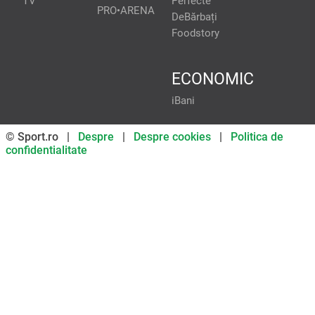
TV
Perfecte
PRO•ARENA
DeBărbați
Foodstory
ECONOMIC
iBani
© Sport.ro |
Despre
|
Despre cookies
|
Politica de
confidentialitate
Don’t miss out on our news and
updates! Enable push
notifications
SUBSCRIBE
NOT NOW
UNSUBSCRIBE