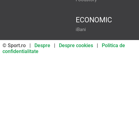
ECONOMIC
iBani
© Sport.ro |
Despre
|
Despre cookies
|
Politica de
confidentialitate
Don’t miss out on our news and
updates! Enable push
notifications
SUBSCRIBE
NOT NOW
UNSUBSCRIBE