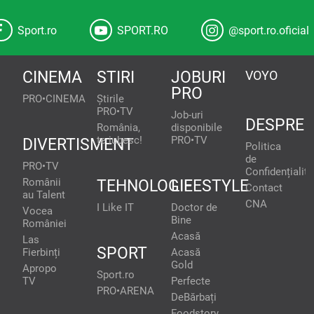
Sport.ro
SPORT.RO
@sport.ro.oficial
CINEMA
STIRI
JOBURI
VOYO
PRO
PRO•CINEMA
Știrile
PRO•TV
Job-uri
DESPRE
România,
disponibile
te iubesc!
PRO•TV
DIVERTISMENT
Politica
de
PRO•TV
Confidențialita
Românii
TEHNOLOGIE
LIFESTYLE
Contact
au Talent
CNA
I Like IT
Doctor de
Vocea
Bine
României
Acasă
Las
SPORT
Fierbinți
Acasă
Gold
Apropo
Sport.ro
TV
Perfecte
PRO•ARENA
DeBărbați
Foodstory