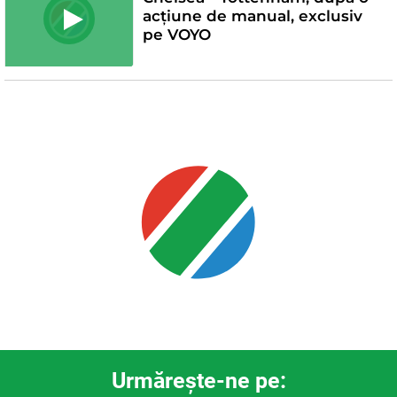
acțiune de manual, exclusiv
pe VOYO
Urmăreşte-ne pe: