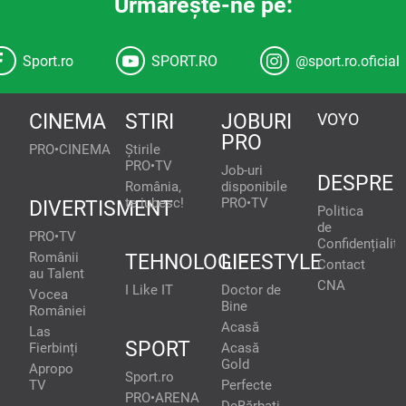
Urmăreşte-ne pe:
Sport.ro
SPORT.RO
@sport.ro.oficial
CINEMA
STIRI
JOBURI
VOYO
PRO
PRO•CINEMA
Știrile
PRO•TV
Job-uri
DESPRE
România,
disponibile
te iubesc!
PRO•TV
DIVERTISMENT
Politica
de
PRO•TV
Confidențialita
Românii
TEHNOLOGIE
LIFESTYLE
Contact
au Talent
CNA
I Like IT
Doctor de
Vocea
Bine
României
Acasă
Las
SPORT
Fierbinți
Acasă
Gold
Apropo
Sport.ro
TV
Perfecte
PRO•ARENA