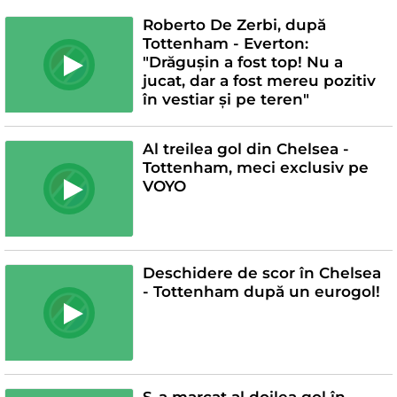
Roberto De Zerbi, după
Tottenham - Everton:
"Drăgușin a fost top! Nu a
jucat, dar a fost mereu pozitiv
în vestiar și pe teren"
Al treilea gol din Chelsea -
Tottenham, meci exclusiv pe
VOYO
Deschidere de scor în Chelsea
- Tottenham după un eurogol!
S-a marcat al doilea gol în