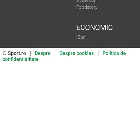
DeBărbați
Foodstory
ECONOMIC
iBani
© Sport.ro |
Despre
|
Despre cookies
|
Politica de
confidentialitate
Don’t miss out on our news and
updates! Enable push
notifications
SUBSCRIBE
NOT NOW
UNSUBSCRIBE