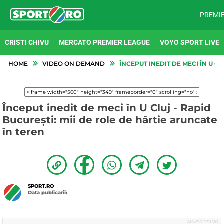
PREMI
CRISTI CHIVU
MERCATO PREMIER LEAGUE
VOYO SPORT LIVE
HOME
VIDEO ON DEMAND
ÎNCEPUT INEDIT DE MECI ÎN U CL
Început inedit de meci în U Cluj - Rapid
București: mii de role de hârtie aruncate
în teren
SPORT.RO
Data publicarii: