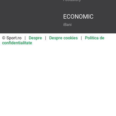
ECONOMIC
iBani
© Sport.ro |
Despre
|
Despre cookies
|
Politica de
confidentialitate
Don’t miss out on our news and
updates! Enable push
notifications
SUBSCRIBE
NOT NOW
UNSUBSCRIBE