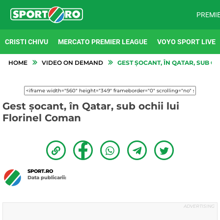
PREMI
CRISTI CHIVU
MERCATO PREMIER LEAGUE
VOYO SPORT LIVE
HOME
VIDEO ON DEMAND
GEST ȘOCANT, ÎN QATAR, SUB OC
Gest șocant, în Qatar, sub ochii lui
Florinel Coman
SPORT.RO
Data publicarii: