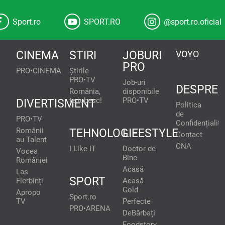
Sport.ro
SPORT.RO
@sport.ro.oficial
CINEMA
STIRI
JOBURI
VOYO
PRO
PRO•CINEMA
Știrile
PRO•TV
Job-uri
DESPRE
România,
disponibile
te iubesc!
PRO•TV
DIVERTISMENT
Politica
de
PRO•TV
Confidențialita
Românii
TEHNOLOGIE
LIFESTYLE
Contact
au Talent
CNA
I Like IT
Doctor de
Vocea
Bine
României
Acasă
Las
SPORT
Fierbinți
Acasă
Gold
Apropo
Sport.ro
TV
Perfecte
PRO•ARENA
DeBărbați
Foodstory