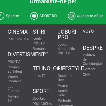
Urmăreşte-ne pe:
Sport.ro
SPORT.RO
@sport.ro.oficial
CINEMA
STIRI
JOBURI
VOYO
PRO
PRO•CINEMA
Știrile
PRO•TV
Job-uri
DESPRE
România,
disponibile
te iubesc!
PRO•TV
DIVERTISMENT
Politica
de
PRO•TV
Confidențialita
Românii
TEHNOLOGIE
LIFESTYLE
Contact
au Talent
CNA
I Like IT
Doctor de
Vocea
Bine
României
Acasă
Las
SPORT
Fierbinți
Acasă
Gold
Apropo
Sport.ro
TV
Perfecte
PRO•ARENA