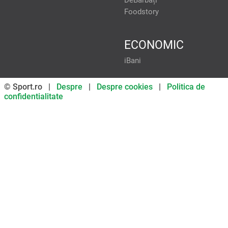
DeBărbați
Foodstory
ECONOMIC
iBani
© Sport.ro |
Despre
|
Despre cookies
|
Politica de
confidentialitate
Don’t miss out on our news and
updates! Enable push
notifications
SUBSCRIBE
NOT NOW
UNSUBSCRIBE