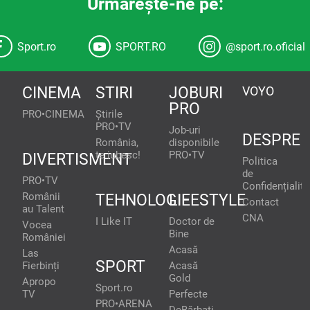
Urmăreşte-ne pe:
Sport.ro
SPORT.RO
@sport.ro.oficial
CINEMA
STIRI
JOBURI
VOYO
PRO
PRO•CINEMA
Știrile
PRO•TV
Job-uri
DESPRE
România,
disponibile
te iubesc!
PRO•TV
DIVERTISMENT
Politica
de
PRO•TV
Confidențialita
Românii
TEHNOLOGIE
LIFESTYLE
Contact
au Talent
CNA
I Like IT
Doctor de
Vocea
Bine
României
Acasă
Las
SPORT
Fierbinți
Acasă
Gold
Apropo
Sport.ro
TV
Perfecte
PRO•ARENA