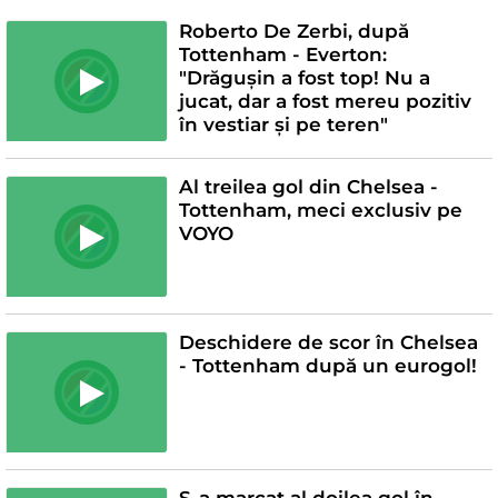
Roberto De Zerbi, după
Tottenham - Everton:
"Drăgușin a fost top! Nu a
jucat, dar a fost mereu pozitiv
în vestiar și pe teren"
Al treilea gol din Chelsea -
Tottenham, meci exclusiv pe
VOYO
Deschidere de scor în Chelsea
- Tottenham după un eurogol!
S-a marcat al doilea gol în