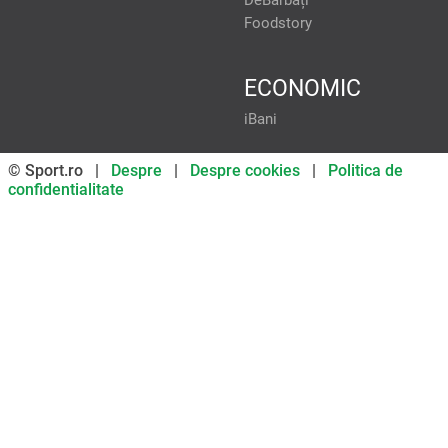
DeBărbați
Foodstory
ECONOMIC
iBani
© Sport.ro |
Despre
|
Despre cookies
|
Politica de
confidentialitate
Don’t miss out on our news and
updates! Enable push
notifications
SUBSCRIBE
NOT NOW
UNSUBSCRIBE