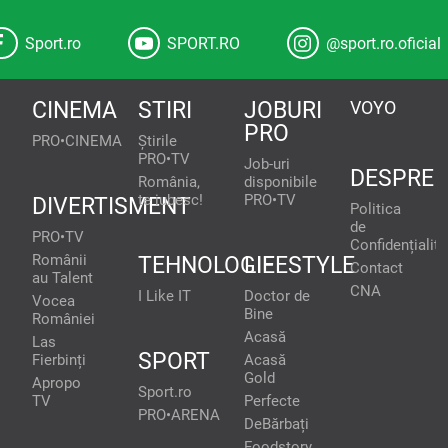
Sport.ro
SPORT.RO
@sport.ro.oficial
CINEMA
STIRI
JOBURI
VOYO
PRO
PRO•CINEMA
Știrile
PRO•TV
Job-uri
DESPRE
România,
disponibile
te iubesc!
PRO•TV
DIVERTISMENT
Politica
de
PRO•TV
Confidențialita
Românii
TEHNOLOGIE
LIFESTYLE
Contact
au Talent
CNA
I Like IT
Doctor de
Vocea
Bine
României
Acasă
Las
SPORT
Fierbinți
Acasă
Gold
Apropo
Sport.ro
TV
Perfecte
PRO•ARENA
DeBărbați
Foodstory