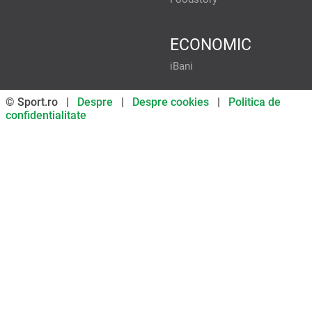
ECONOMIC
iBani
© Sport.ro |
Despre
|
Despre cookies
|
Politica de
confidentialitate
Don’t miss out on our news and
updates! Enable push
notifications
SUBSCRIBE
NOT NOW
UNSUBSCRIBE