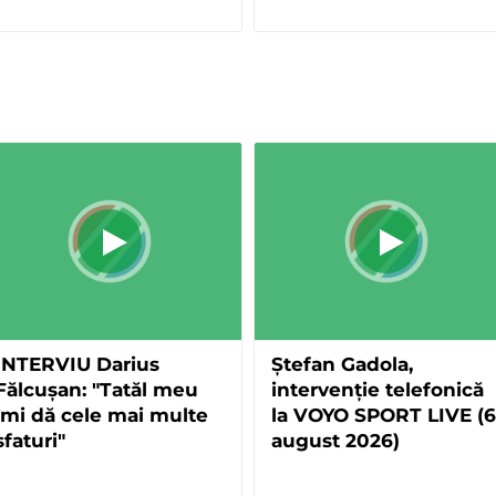
INTERVIU Darius
Ștefan Gadola,
Fălcușan: "Tatăl meu
intervenție telefonică
îmi dă cele mai multe
la VOYO SPORT LIVE (6
sfaturi"
august 2026)