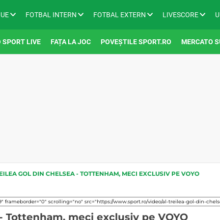
GUE
FOTBAL INTERN
FOTBAL EXTERN
LIVESCORE
U
 SPORT LIVE
FAȚA LA JOC
POVEȘTILE SPORT.RO
MERCATO S
EILEA GOL DIN CHELSEA - TOTTENHAM, MECI EXCLUSIV PE VOYO
a - Tottenham, meci exclusiv pe VOYO