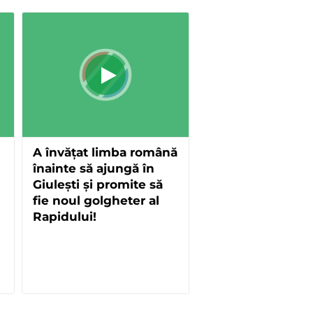
A învățat limba română
înainte să ajungă în
Giulești și promite să
fie noul golgheter al
Rapidului!