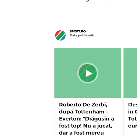
SPORT.RO
Data publicarii:
Roberto De Zerbi,
Des
după Tottenham -
în 
Everton: "Drăgușin a
To
fost top! Nu a jucat,
eur
dar a fost mereu