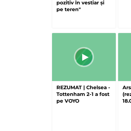
pozitiv în vestiar și
pe teren"
REZUMAT | Chelsea -
Ars
Tottenham 2-1 a fost
(r
pe VOYO
18.