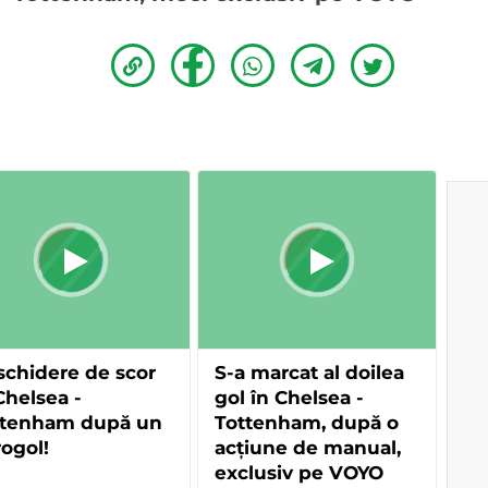
chidere de scor
S-a marcat al doilea
Chelsea -
gol în Chelsea -
ttenham după un
Tottenham, după o
ogol!
acțiune de manual,
exclusiv pe VOYO