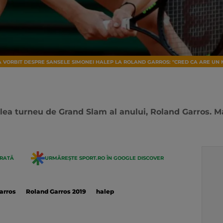
A VORBIT DESPRE SANSELE SIMONEI HALEP LA ROLAND GARROS: "CRED CA ARE UN
oilea turneu de Grand Slam al anului, Roland Garros. M
ERATĂ
URMĂREȘTE SPORT.RO ÎN GOOGLE DISCOVER
arros
Roland Garros 2019
halep