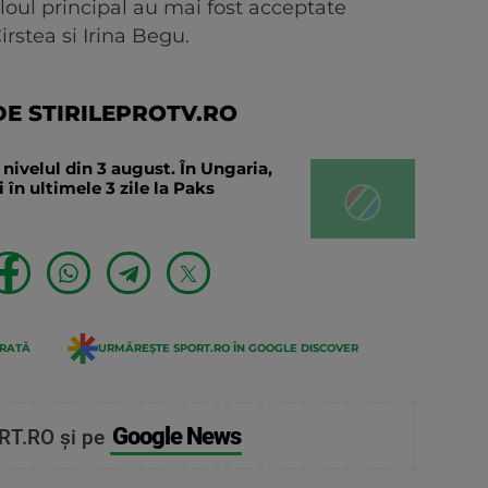
loul principal au mai fost acceptate
rstea si Irina Begu.
E STIRILEPROTV.RO
ivelul din 3 august. În Ungaria,
 în ultimele 3 zile la Paks
ERATĂ
URMĂREȘTE SPORT.RO ÎN GOOGLE DISCOVER
Google News
RT.RO și pe