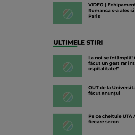
VIDEO | Echipament
Romanca s-a ales si
Paris
ULTIMELE STIRI
La noi se întâmplă! 
făcut un gest rar î
ospitalitate!”
OUT de la Universita
făcut anunțul
Pe ce cheltuie UTA 
fiecare sezon