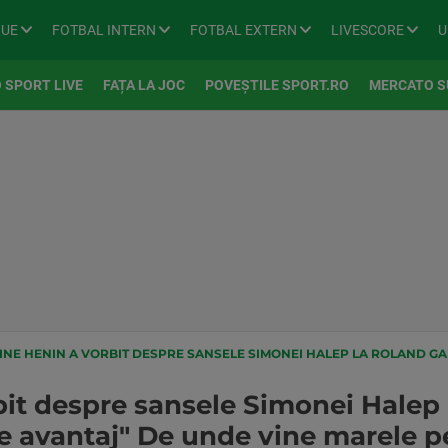
GUE
FOTBAL INTERN
FOTBAL EXTERN
LIVESCORE
U
 SPORT LIVE
FAȚA LA JOC
POVEȘTILE SPORT.RO
MERCATO S
NE HENIN A VORBIT DESPRE SANSELE SIMONEI HALEP LA ROLAND GARROS: "CRED CA ARE U
bit despre sansele Simonei Halep 
e avantaj" De unde vine marele pe