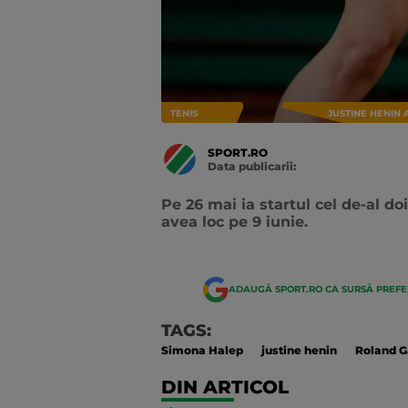
TENIS
JUSTINE HENIN 
SPORT.RO
Data publicarii:
Data
actualizarii:
Pe 26 mai ia startul cel de-al d
avea loc pe 9 iunie.
ADAUGĂ SPORT.RO CA SURSĂ PREF
TAGS:
Simona Halep
justine henin
Roland G
DIN ARTICOL