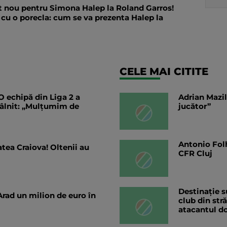
 nou pentru Simona Halep la Roland Garros!
 cu o porecla: cum se va prezenta Halep la
CELE MAI CITITE
O echipă din Liga 2 a
Adrian Mazil
ntâlnit: „Mulțumim de
jucător”
Antonio Folh
tea Craiova! Oltenii au
CFR Cluj
Destinație s
Arad un milion de euro în
club din str
atacantul do