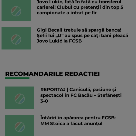
Jovo Lukic, față în față cu transferul
carierei! Clubul cu pretenții din top 5
campionate a intrat pe fir
Gigi Becali trebuie să spargă banca!
Șefii lui „U” au spus pe câți bani pleacă
Jovo Lukić la FCSB
RECOMANDARILE REDACTIEI
REPORTAJ | Caniculă, pasiune și
spectacol în FC Bacău – Ștefănești
3-0
Întăriri în apărarea pentru FCSB:
MM Stoica a făcut anunțul