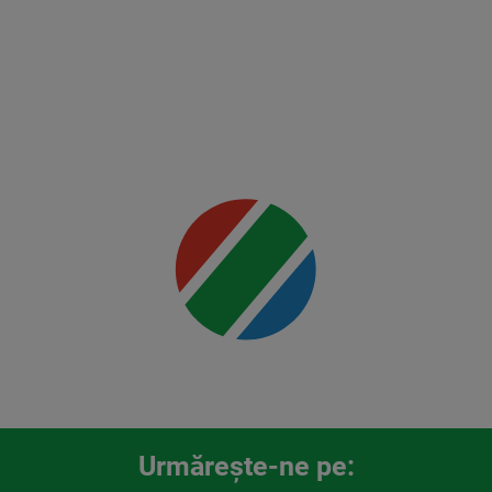
Holloway
2
Mai multe
detalii
00:00
Urmăreşte-ne pe: