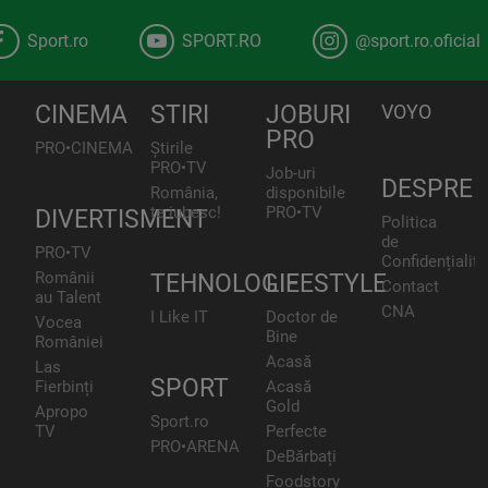
Sport.ro
SPORT.RO
@sport.ro.oficial
CINEMA
STIRI
JOBURI
VOYO
PRO
PRO•CINEMA
Știrile
PRO•TV
Job-uri
DESPRE
România,
disponibile
te iubesc!
PRO•TV
DIVERTISMENT
Politica
de
PRO•TV
Confidențialita
Românii
TEHNOLOGIE
LIFESTYLE
Contact
au Talent
CNA
I Like IT
Doctor de
Vocea
Bine
României
Acasă
Las
SPORT
Fierbinți
Acasă
Gold
Apropo
Sport.ro
TV
Perfecte
PRO•ARENA
DeBărbați
Foodstory