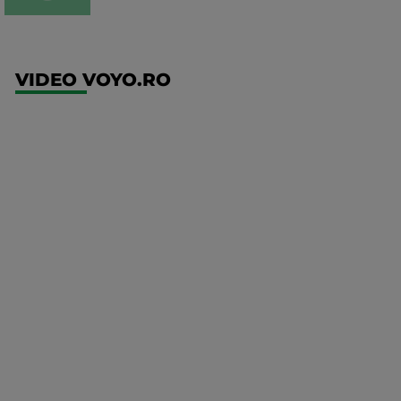
VIDEO VOYO.RO
UFC
(EN)
UFC
Fight
Night:
Medic vs
Rodriguez
Mai multe
detalii