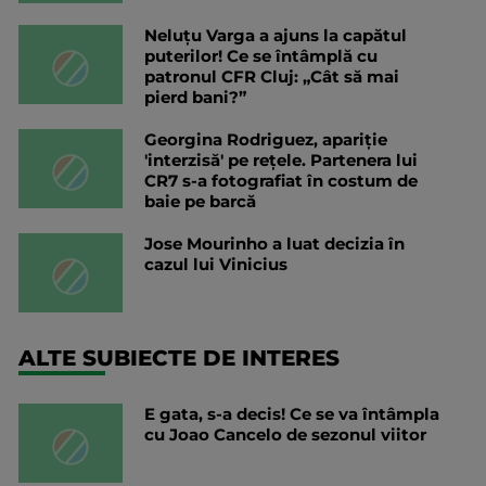
Neluțu Varga a ajuns la capătul
puterilor! Ce se întâmplă cu
patronul CFR Cluj: „Cât să mai
pierd bani?”
Georgina Rodriguez, apariție
'interzisă' pe rețele. Partenera lui
CR7 s-a fotografiat în costum de
baie pe barcă
Jose Mourinho a luat decizia în
cazul lui Vinicius
ALTE SUBIECTE DE INTERES
E gata, s-a decis! Ce se va întâmpla
cu Joao Cancelo de sezonul viitor