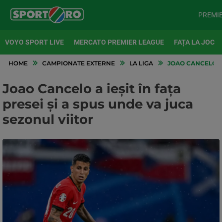
PREMI
VOYO SPORT LIVE
MERCATO PREMIER LEAGUE
FAȚA LA JOC
HOME
CAMPIONATE EXTERNE
LA LIGA
JOAO CANCELO A 
Joao Cancelo a ieșit în fața
presei și a spus unde va juca
sezonul viitor