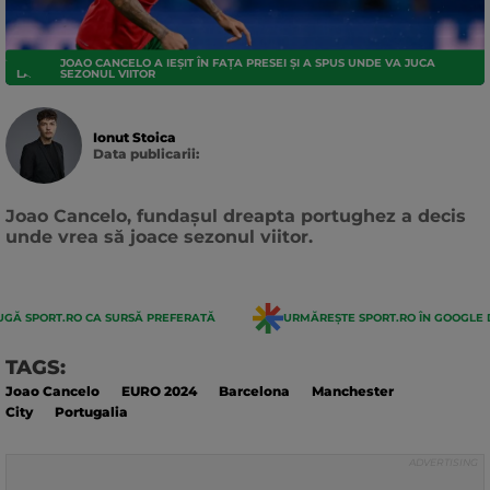
JOAO CANCELO A IEȘIT ÎN FAȚA PRESEI ȘI A SPUS UNDE VA JUCA
LA LIGA
SEZONUL VIITOR
Ionut Stoica
Data publicarii:
Data
actualizarii:
Joao Cancelo, fundașul dreapta portughez a decis
unde vrea să joace sezonul viitor.
GĂ SPORT.RO CA SURSĂ PREFERATĂ
URMĂREȘTE SPORT.RO ÎN GOOGLE 
TAGS:
Joao Cancelo
EURO 2024
Barcelona
Manchester
City
Portugalia