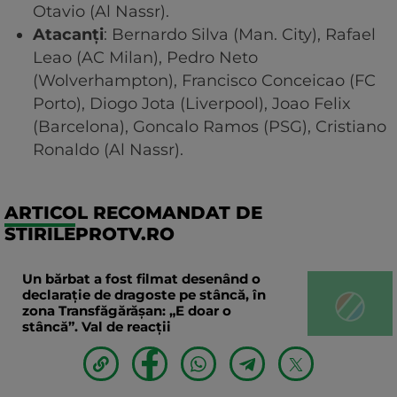
Otavio (Al Nassr).
Atacanți
: Bernardo Silva (Man. City), Rafael
Leao (AC Milan), Pedro Neto
(Wolverhampton), Francisco Conceicao (FC
Porto), Diogo Jota (Liverpool), Joao Felix
(Barcelona), Goncalo Ramos (PSG), Cristiano
Ronaldo (Al Nassr).
ARTICOL RECOMANDAT DE
STIRILEPROTV.RO
Un bărbat a fost filmat desenând o
declaraţie de dragoste pe stâncă, în
zona Transfăgărăşan: „E doar o
stâncă”. Val de reacții