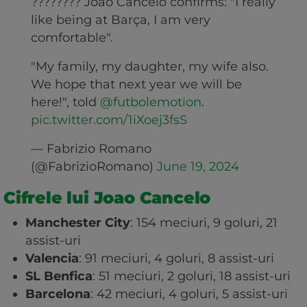
???????? João Cancelo confirms: "I really
like being at Barça, I am very
comfortable".
"My family, my daughter, my wife also.
We hope that next year we will be
here!", told
@futbolemotion
.
pic.twitter.com/1iXoej3fsS
— Fabrizio Romano
(@FabrizioRomano)
June 19, 2024
Cifrele lui Joao Cancelo
Manchester City
: 154 meciuri, 9 goluri, 21
assist-uri
Valencia
: 91 meciuri, 4 goluri, 8 assist-uri
SL Benfica
: 51 meciuri, 2 goluri, 18 assist-uri
Barcelona
: 42 meciuri, 4 goluri, 5 assist-uri