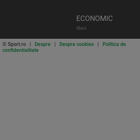
ECONOMIC
iBani
© Sport.ro |
Despre
|
Despre cookies
|
Politica de
confidentialitate
Don’t miss out on our news and
updates! Enable push
notifications
SUBSCRIBE
NOT NOW
UNSUBSCRIBE