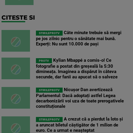
CITESTE SI
Câte minute trebuie să mergi
STIRILEPROTV
pe jos zilnic pentru o sănătate mai bună.
Experți: Nu sunt 10.000 de pași
Kylian Mbappé a comis-o! Ce
PROTV
fotografie a postat din greșeală la 5:30
dimineața. Imaginea a dispărut în câteva
secunde, dar fanii au apucat să o salveze
Nicușor Dan avertizează
STIRILEPROTV
Parlamentul: Dacă adoptați astfel Legea
decarbonizării voi uza de toate prerogativele
constituționale
A crezut că a pierdut la loto și
STIRILEPROTV
a aruncat biletul câștigător de 1 milion de
euro. Ce a urmat e neașteptat