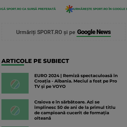
GĂ SPORT.RO CA SURSĂ PREFERATĂ
URMĂREȘTE SPORT.RO ÎN GOOGLE 
Google News
Urmăriți SPORT.RO și pe
ARTICOLE PE SUBIECT
EURO 2024 | Remiză spectaculoasă în
Croația - Albania. Meciul a fost pe Pro
TV și pe VOYO
Craiova e în sărbătoare. Azi se
împlinesc 50 de ani de la primul titlu
de campioană cucerit de formația
olteană