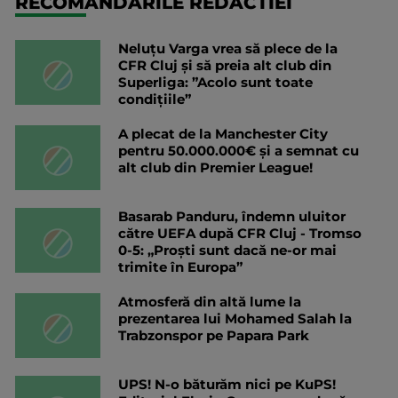
RECOMANDARILE REDACTIEI
Neluțu Varga vrea să plece de la
CFR Cluj și să preia alt club din
Superliga: ”Acolo sunt toate
condițiile”
A plecat de la Manchester City
pentru 50.000.000€ și a semnat cu
alt club din Premier League!
Basarab Panduru, îndemn uluitor
către UEFA după CFR Cluj - Tromso
0-5: „Proști sunt dacă ne-or mai
trimite în Europa”
Atmosferă din altă lume la
prezentarea lui Mohamed Salah la
Trabzonspor pe Papara Park
UPS! N-o băturăm nici pe KuPS!