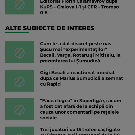
Editorial Florin Caramavrov după
KuPS - Craiova 1-1 și CFR - Tromso
0-5
ALTE SUBIECTE DE INTERES
Cum le-a dat discret peste nas
Șucu mai "experimentaților"
Becali, Varga, Rotaru și Mititelu, la
prezentarea lui Șumudică
Gigi Becali a reacționat imediat
după ce Marius Șumudică a semnat
cu Rapid
"Făcea legea" în Superligă și acum
a fost dat afară de la echipă din
cauza unor comentarii pe rețelele
sociale
Trei jucători cu 15 trofee câștigate