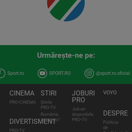
Urmăreşte-ne pe:
Sport.ro
SPORT.RO
@sport.ro.oficial
CINEMA
STIRI
JOBURI
VOYO
PRO
PRO•CINEMA
Știrile
PRO•TV
Job-uri
DESPRE
România,
disponibile
te iubesc!
PRO•TV
DIVERTISMENT
Politica
de
PRO•TV