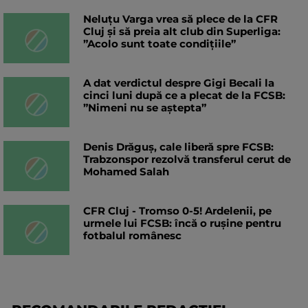
Neluțu Varga vrea să plece de la CFR
Cluj și să preia alt club din Superliga:
”Acolo sunt toate condițiile”
A dat verdictul despre Gigi Becali la
cinci luni după ce a plecat de la FCSB:
”Nimeni nu se aștepta”
Denis Drăguș, cale liberă spre FCSB:
Trabzonspor rezolvă transferul cerut de
Mohamed Salah
CFR Cluj - Tromso 0-5! Ardelenii, pe
urmele lui FCSB: încă o rușine pentru
fotbalul românesc