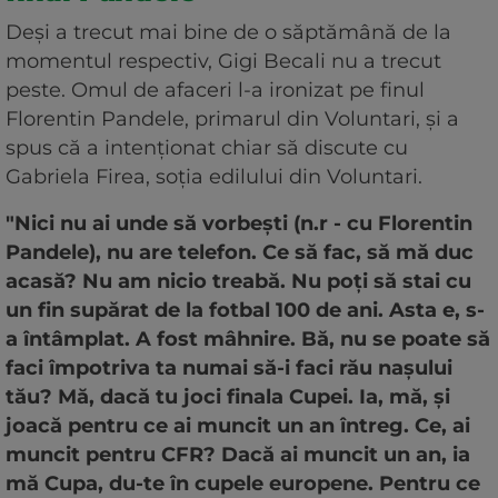
Deși a trecut mai bine de o săptămână de la
momentul respectiv, Gigi Becali nu a trecut
peste. Omul de afaceri l-a ironizat pe finul
Florentin Pandele, primarul din Voluntari, și a
spus că a intenționat chiar să discute cu
Gabriela Firea, soția edilului din Voluntari.
"Nici nu ai unde să vorbești (n.r - cu Florentin
Pandele), nu are telefon. Ce să fac, să mă duc
acasă? Nu am nicio treabă. Nu poți să stai cu
un fin supărat de la fotbal 100 de ani. Asta e, s-
a întâmplat. A fost mâhnire. Bă, nu se poate să
faci împotriva ta numai să-i faci rău nașului
tău? Mă, dacă tu joci finala Cupei. Ia, mă, și
joacă pentru ce ai muncit un an întreg. Ce, ai
muncit pentru CFR? Dacă ai muncit un an, ia
mă Cupa, du-te în cupele europene. Pentru ce