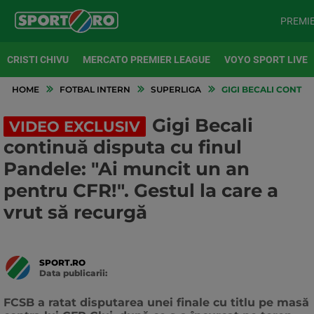
PREMI
CRISTI CHIVU
MERCATO PREMIER LEAGUE
VOYO SPORT LIVE
HOME
FOTBAL INTERN
SUPERLIGA
GIGI BECALI CONTIN
Gigi Becali
VIDEO EXCLUSIV
continuă disputa cu finul
Pandele: "Ai muncit un an
pentru CFR!". Gestul la care a
vrut să recurgă
SPORT.RO
Data publicarii:
Data
actualizarii:
FCSB a ratat disputarea unei finale cu titlu pe masă