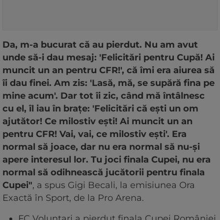
Da, m-a bucurat că au pierdut. Nu am avut
unde să-i dau mesaj: 'Felicitări pentru Cupă! Ai
muncit un an pentru CFR!', că îmi era aiurea să
îi dau finei. Am zis: 'Lasă, mă, se supără fina pe
mine acum'. Dar tot îi zic, când mă întâlnesc
cu el, îl iau în brațe: 'Felicitări că ești un om
ajutător! Ce milostiv ești! Ai muncit un an
pentru CFR! Vai, vai, ce milostiv ești'. Era
normal să joace, dar nu era normal să nu-și
apere interesul lor. Tu joci finala Cupei, nu era
normal să odihnească jucătorii pentru finala
Cupei"
, a spus Gigi Becali, la emisiunea Ora
Exactă în Sport, de la Pro Arena.
FC Voluntari a pierdut finala Cupei României