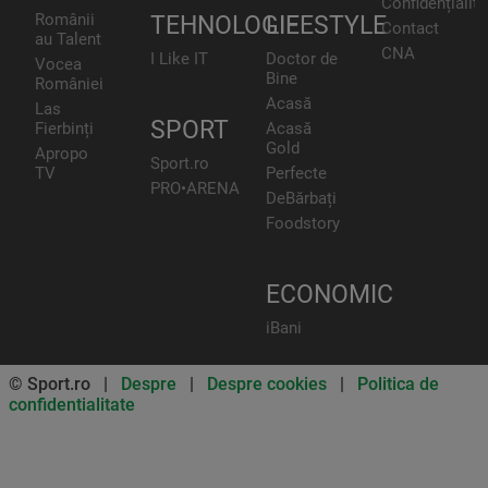
Confidențialita
Românii
TEHNOLOGIE
LIFESTYLE
Contact
au Talent
CNA
I Like IT
Doctor de
Vocea
Bine
României
Acasă
Las
SPORT
Fierbinți
Acasă
Gold
Apropo
Sport.ro
TV
Perfecte
PRO•ARENA
DeBărbați
Foodstory
ECONOMIC
iBani
© Sport.ro |
Despre
|
Despre cookies
|
Politica de
confidentialitate
Don’t miss out on our news and
updates! Enable push