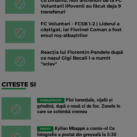
cu Dinamo, noii antrenori de la FC
Voluntari! Ilfovenii au făcut deja 9
transferuri
FC Voluntari - FCSB 1-2 | Liderul a
câștigat, iar Florinel Coman a fost
eroul roș-albaștrilor
Reacția lui Florentin Pandele după
ce nașul Gigi Becali l-a numit
"sclav"
CITESTE SI
Ploi torențiale, vijelii și
STIRILEPROTV
grindină, după o nouă zi de foc. Zonele în
care se schimbă vremea
Kylian Mbappé a comis-o! Ce
PROTV
fotografie a postat din greșeală la 5:30