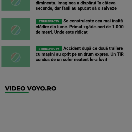
dimineața. Imaginea a dispărut în câteva
secunde, dar fanii au apucat să o salveze
Se construiește cea mai înaltă
STIRILEPROTV
clădire din lume. Primul zgârie-nori de 1.000
de metri. Unde este ridicat
Accident după ce două trailere
STIRILEPROTV
cu mașini au oprit pe un drum expres. Un TIR
condus de un șofer neatent le-a lovit
VIDEO VOYO.RO
UEFA
Europa
Conference