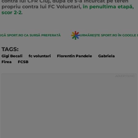
contra lui CFR Cluj, după ce s-a încurcat pe teren
propriu contra lui FC Voluntari,
în penultima etapă,
scor 2-2
.
GĂ SPORT.RO CA SURSĂ PREFERATĂ
URMĂREȘTE SPORT.RO ÎN GOOGLE 
TAGS:
Gigi Becali
fc voluntari
Florentin Pandele
Gabriela
Firea
FCSB