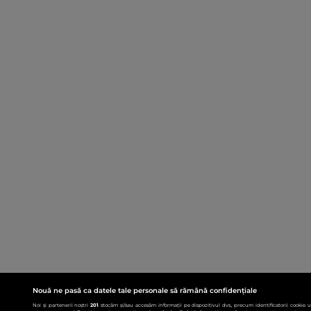
Nouă ne pasă ca datele tale personale să rămână confidențiale
Noi și partenerii noștri
201
stocăm și/sau accesăm informații pe dispozitivul dvs., precum identificatorii cookie 