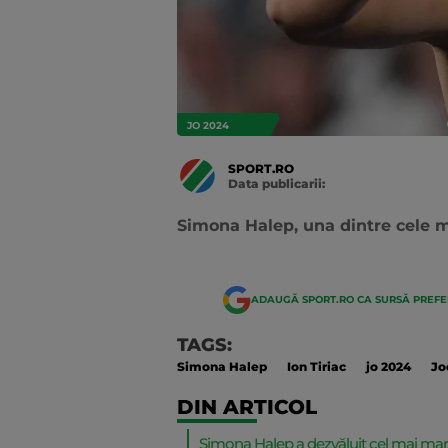
JO 2024
SPORT.RO
Data publicarii:
Data
actualizarii:
Simona Halep, una dintre cele ma
ADAUGĂ SPORT.RO CA SURSĂ PREF
TAGS:
Simona Halep
Ion Tiriac
jo 2024
Jo
DIN ARTICOL
Simona Halep a dezvăluit cel mai mare r