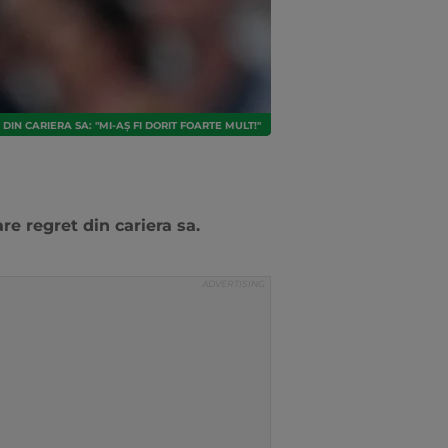
IN CARIERA SA: "MI-AȘ FI DORIT FOARTE MULT!"
e regret din cariera sa.