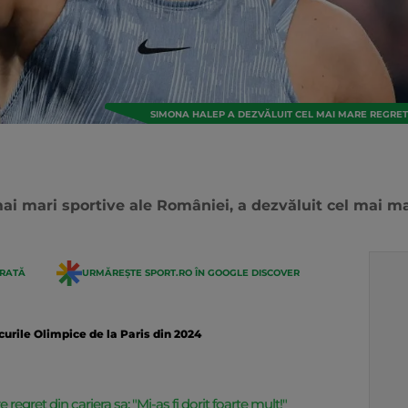
SIMONA HALEP A DEZVĂLUIT CEL MAI MARE REGRET D
i mari sportive ale României, a dezvăluit cel mai mar
ERATĂ
URMĂREȘTE SPORT.RO ÎN GOOGLE DISCOVER
curile Olimpice de la Paris din 2024
egret din cariera sa: "Mi-aș fi dorit foarte mult!"