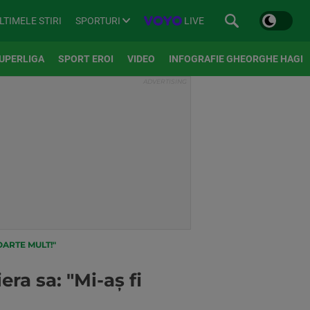
SPORTURI
LIVE
LTIMELE STIRI
UPERLIGA
SPORT EROI
VIDEO
INFOGRAFIE GHEORGHE HAGI
OARTE MULT!"
ra sa: "Mi-aș fi