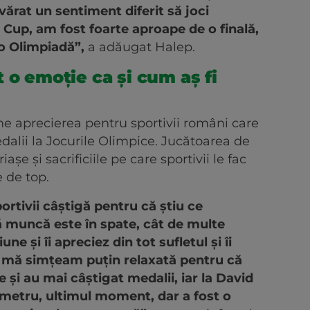
vărat un sentiment diferit să joci
Cup, am fost foarte aproape de o finală,
 o Olimpiadă”,
a adăugat Halep.
 o emoție ca și cum aș fi
me aprecierea pentru sportivii români care
edalii la Jocurile Olimpice. Jucătoarea de
așe și sacrificiile pe care sportivii le fac
e de top.
rtivii câștigă pentru că știu ce
ă muncă este în spate, cât de multe
ne și îi apreciez din tot sufletul și îi
aj mă simțeam puțin relaxată pentru că
 și au mai câștigat medalii, iar la David
 metru, ultimul moment, dar a fost o