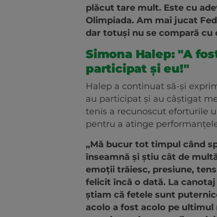
plăcut tare mult. Este cu ade
Olimpiada. Am mai jucat Fed 
dar totuși nu se compară cu
Simona Halep: "A fost
participat și eu!"
Halep a continuat să-și expri
au participat și au câștigat m
tenis a recunoscut eforturile uri
pentru a atinge performanțel
„Mă bucur tot timpul când spo
înseamnă și știu cât de mult
emoții trăiesc, presiune, tensiu
felicit încă o dată. La canot
știam că fetele sunt puternice
acolo a fost acolo pe ultimul