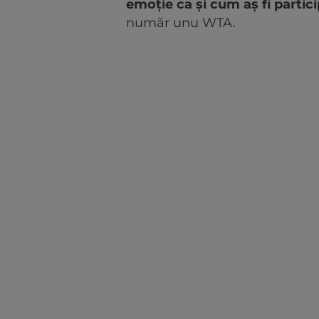
emoție ca și cum aș fi partici
număr unu WTA.