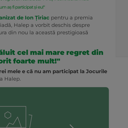
m aș fi participat și eu!"
nizat de Ion Țiriac
pentru a premia
iadă, Halep a vorbit deschis despre
ura din nou la această prestigioasă
luit cel mai mare regret din
orit foarte mult!"
rei mele e că nu am participat la Jocurile
a Halep.