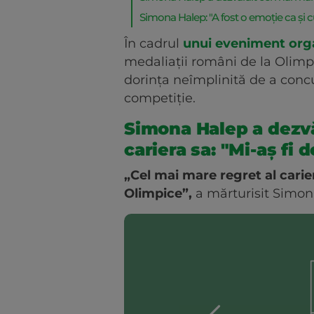
Simona Halep: "A fost o emoție ca și cu
În cadrul
unui eveniment orga
medaliații români de la Olimp
dorința neîmplinită de a conc
competiție.
Simona Halep a dezvă
cariera sa: "Mi-aș fi d
„Cel mai mare regret al carie
Olimpice”,
a mărturisit Simon