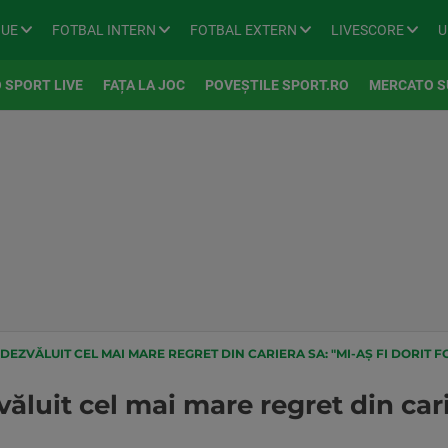
GUE
FOTBAL INTERN
FOTBAL EXTERN
LIVESCORE
U
 SPORT LIVE
FAȚA LA JOC
POVEȘTILE SPORT.RO
MERCATO S
EZVĂLUIT CEL MAI MARE REGRET DIN CARIERA SA: "MI-AȘ FI DORIT F
luit cel mai mare regret din carie