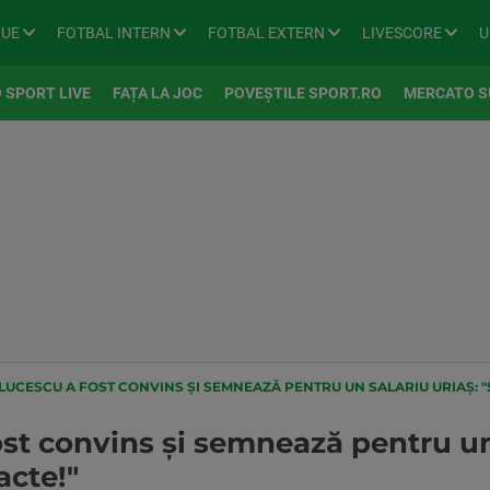
GUE
FOTBAL INTERN
FOTBAL EXTERN
LIVESCORE
U
 SPORT LIVE
FAȚA LA JOC
POVEȘTILE SPORT.RO
MERCATO S
UCESCU A FOST CONVINS ȘI SEMNEAZĂ PENTRU UN SALARIU URIAȘ: 
st convins și semnează pentru un 
acte!"