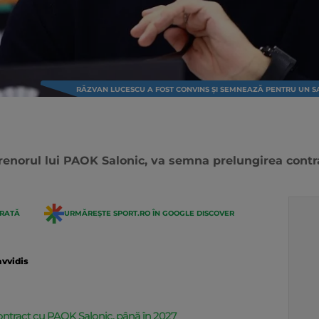
RĂZVAN LUCESCU A FOST CONVINS ȘI SEMNEAZĂ PENTRU UN SA
renorul lui PAOK Salonic, va semna prelungirea contr
ERATĂ
URMĂREȘTE SPORT.RO ÎN GOOGLE DISCOVER
avvidis
tract cu PAOK Salonic, până în 2027