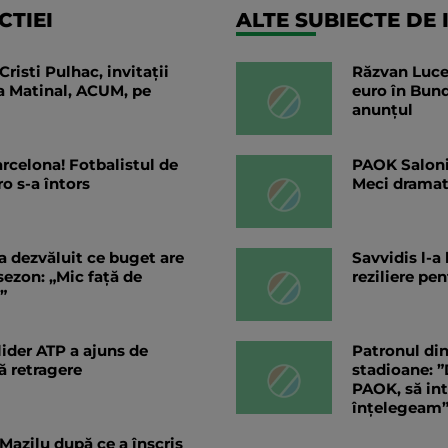
TIEI
ALTE SUBIECTE DE 
risti Pulhac, invitații
Răzvan Luces
la Matinal, ACUM, pe
euro în Bund
anunțul
rcelona! Fotbalistul de
PAOK Saloni
o s-a întors
Meci dramat
a dezvăluit ce buget are
Savvidis l-a
sezon: „Mic față de
reziliere pe
”
 lider ATP a ajuns de
Patronul din
 retragere
stadioane: 
PAOK, să int
înțelegeam
 Mazilu după ce a înscris