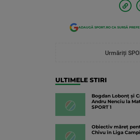
ADAUGĂ SPORT.RO CA SURSĂ PREF
Urmăriți SPO
ULTIMELE STIRI
Bogdan Lobonț și Cri
Andru Nenciu la Ma
SPORT 1
Obiectiv măreț pentr
Chivu în Liga Campi