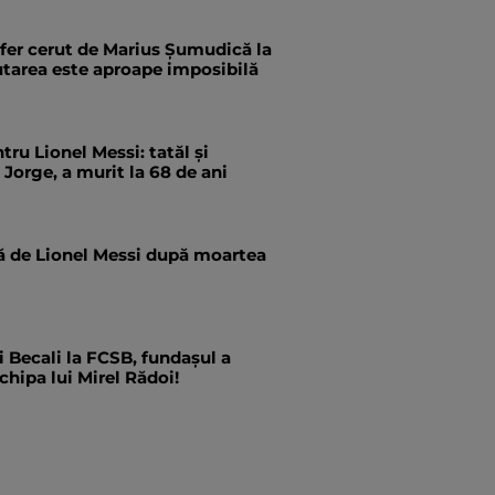
fer cerut de Marius Șumudică la
utarea este aproape imposibilă
tru Lionel Messi: tatăl și
 Jorge, a murit la 68 de ani
tă de Lionel Messi după moartea
i Becali la FCSB, fundașul a
hipa lui Mirel Rădoi!