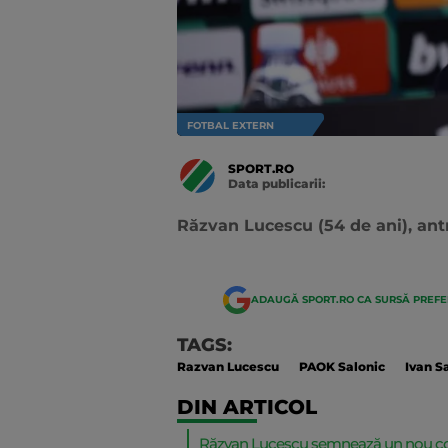
FOTBAL EXTERN
SPORT.RO
Data publicarii:
Data
actualizarii:
Răzvan Lucescu (54 de ani), ant
ADAUGĂ SPORT.RO CA SURSĂ PREF
TAGS:
Razvan Lucescu
PAOK Salonic
Ivan S
DIN ARTICOL
Răzvan Lucescu semnează un nou con