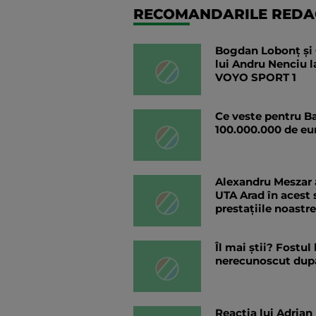
RECOMANDARILE REDAC
Bogdan Lobonț și C
lui Andru Nenciu 
VOYO SPORT 1
Ce veste pentru Ba
100.000.000 de eur
Alexandru Meszar 
UTA Arad în acest 
prestațiile noastre
Îl mai știi? Fostul
nerecunoscut după
Reacția lui Adrian