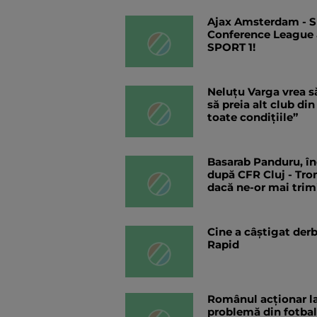
Ajax Amsterdam - Sh
Conference League 
SPORT 1!
Neluțu Varga vrea să
să preia alt club di
toate condițiile”
Basarab Panduru, î
după CFR Cluj - Tro
dacă ne-or mai trim
Cine a câștigat der
Rapid
Românul acționar l
problemă din fotbalu