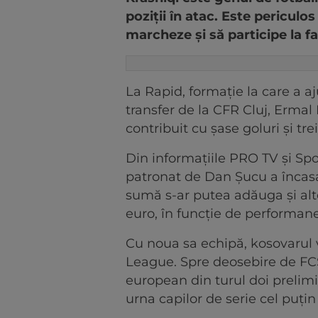
poziții în atac. Este periculo
marcheze și să participe la f
La Rapid, formație la care a a
transfer de la CFR Cluj, Ermal 
contribuit cu șase goluri și tre
Din informațiile PRO TV și Spor
patronat de Dan Șucu a încas
sumă s-ar putea adăuga și alt
euro, în funcție de performane
Cu noua sa echipă, kosovarul 
League. Spre deosebire de FC
european din turul doi prelimina
urna capilor de serie cel puți