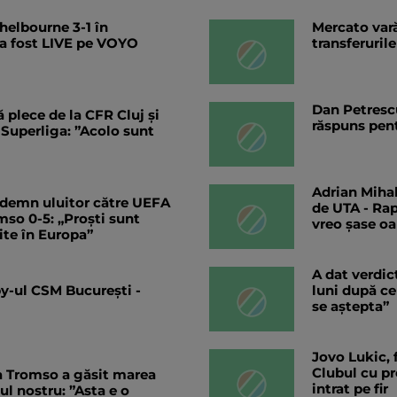
elbourne 3-1 în
Mercato vară
a fost LIVE pe VOYO
transferurile
Dan Petrescu
 plece de la CFR Cluj și
răspuns pent
n Superliga: ”Acolo sunt
Adrian Mihal
ndemn uluitor către UEFA
de UTA - Rap
mso 0-5: „Proști sunt
vreo șase o
ite în Europa”
A dat verdic
by-ul CSM București -
luni după ce
se aștepta”
Jovo Lukic, f
Clubul cu pr
a Tromso a găsit marea
intrat pe fir
l nostru: ”Asta e o