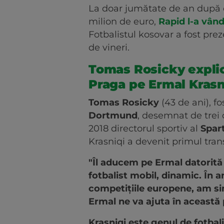
La doar jumătate de an după 
milion de euro,
Rapid l-a vând
Fotbalistul kosovar a fost prez
de vineri.
Tomas Rosicky explică
Praga pe Ermal Krasn
Tomas Rosicky
(43 de ani), fo
Dortmund
, desemnat de trei o
2018 directorul sportiv al
Spar
Krasniqi a devenit primul tran
"Îl aducem pe Ermal datorită 
fotbalist mobil, dinamic. În a
competițiile europene, am sim
Ermal ne va ajuta în această 
Krasniqi este genul de fotbal