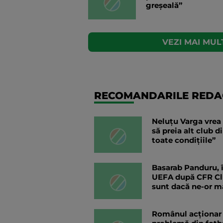
greșeală”
VEZI MAI MULT
RECOMANDARILE REDAC
Neluțu Varga vrea 
să preia alt club d
toate condițiile”
Basarab Panduru, 
UEFA după CFR Clu
sunt dacă ne-or ma
Românul acționar 