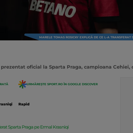
MARELE TOMAS ROSICKY EXPLICĂ DE CE L-A TRANSFERAT 
 prezentat oficial la Sparta Praga, campioana Cehiei, c
ERATĂ
URMĂREȘTE SPORT.RO ÎN GOOGLE DISCOVER
rasniqi
Rapid
ferat Sparta Praga pe Ermal Krasniqi