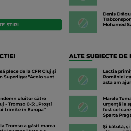
Denis Drăguș
Trabzonspor 
Mohamed S
E STIRI
TIEI
ALTE SUBIECTE DE 
să plece de la CFR Cluj și
Lecția primi
in Superliga: ”Acolo sunt
României car
asta am ajun
îndemn uluitor către
Marele Tomas
j - Tromso 0-5: „Proști
urgență la s
i trimite în Europa”
fost cel car
Sparta Prag
la Tromso a găsit marea
Și bătută, și