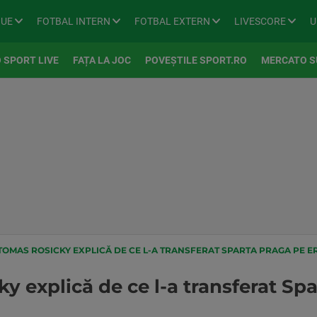
GUE
FOTBAL INTERN
FOTBAL EXTERN
LIVESCORE
U
 SPORT LIVE
FAȚA LA JOC
POVEȘTILE SPORT.RO
MERCATO S
OMAS ROSICKY EXPLICĂ DE CE L-A TRANSFERAT SPARTA PRAGA PE ER
y explică de ce l-a transferat Sp