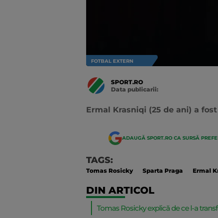
FOTBAL EXTERN
SPORT.RO
Data publicarii:
Data
actualizarii:
Ermal Krasniqi (25 de ani) a fost
ADAUGĂ SPORT.RO CA SURSĂ PREF
TAGS:
Tomas Rosicky
Sparta Praga
Ermal K
DIN ARTICOL
Tomas Rosicky explică de ce l-a trans