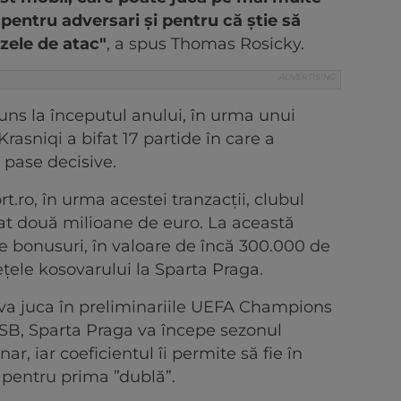
s pentru adversari și pentru că știe să
azele de atac"
, a spus Thomas Rosicky.
juns la începutul anului, în urma unui
Krasniqi a bifat 17 partide în care a
i pase decisive.
t.ro, în urma acestei tranzacții, clubul
at două milioane de euro. La această
e bonusuri, în valoare de încă 300.000 de
țele kosovarului la Sparta Praga.
va juca în preliminariile UEFA Champions
SB, Sparta Praga va începe sezonul
r, iar coeficientul îi permite să fie în
n pentru prima ”dublă”.