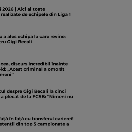
 2026 | Aici ai toate
 realizate de echipele din Liga 1
 a ales echipa la care revine:
ru Gigi Becali
cea, discurs incredibil înainte
id: „Acest criminal a omorât
ameni”
tul despre Gigi Becali la cinci
 a plecat de la FCSB: ”Nimeni nu
ață în față cu transferul carierei!
etenții din top 5 campionate a