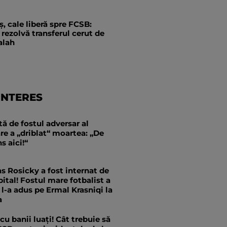
, cale liberă spre FCSB:
rezolvă transferul cerut de
alah
INTERES
tă de fostul adversar al
e a „driblat“ moartea: „De
s aici!“
 Rosicky a fost internat de
pital! Fostul mare fotbalist a
e l-a adus pe Ermal Krasniqi la
a
 cu banii luați! Cât trebuie să