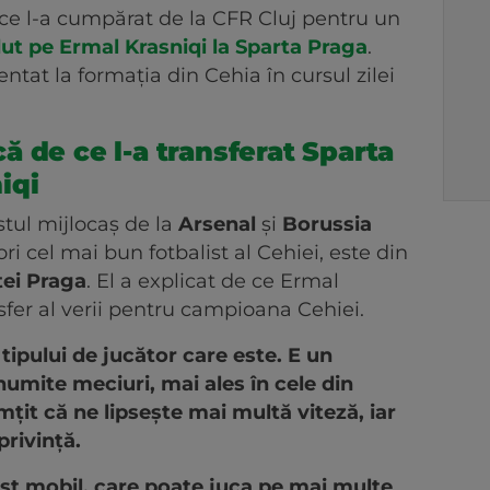
ce l-a cumpărat de la CFR Cluj pentru un
ut pe Ermal Krasniqi la Sparta Praga
.
entat la formația din Cehia în cursul zilei
 de ce l-a transferat Sparta
iqi
stul mijlocaș de la
Arsenal
și
Borussia
ri cel mai bun fotbalist al Cehiei, este din
tei Praga
. El a explicat de ce Ermal
sfer al verii pentru campioana Cehiei.
tipului de jucător care este. E un
numite meciuri, mai ales în cele din
țit că ne lipsește mai multă viteză, iar
privință.
ist mobil, care poate juca pe mai multe