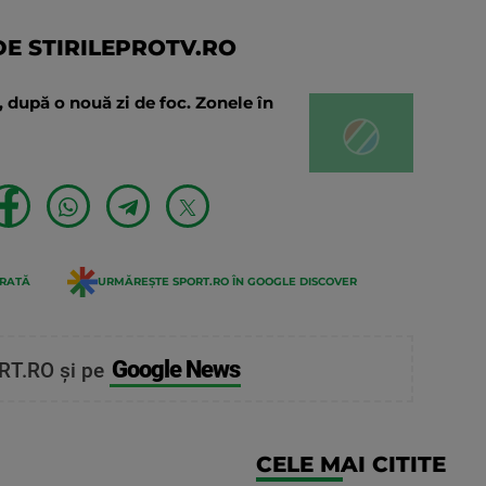
E STIRILEPROTV.RO
nă, după o nouă zi de foc. Zonele în
ERATĂ
URMĂREȘTE SPORT.RO ÎN GOOGLE DISCOVER
Google News
RT.RO și pe
CELE MAI CITITE