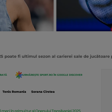
 poate fi ultimul sezon al carierei sale de jucătoare 
ERATĂ
URMĂREȘTE SPORT.RO ÎN GOOGLE DISCOVER
Tenis Romania
Sorana Cirstea
 meci în primul tur al Openului Transilvaniei 2025