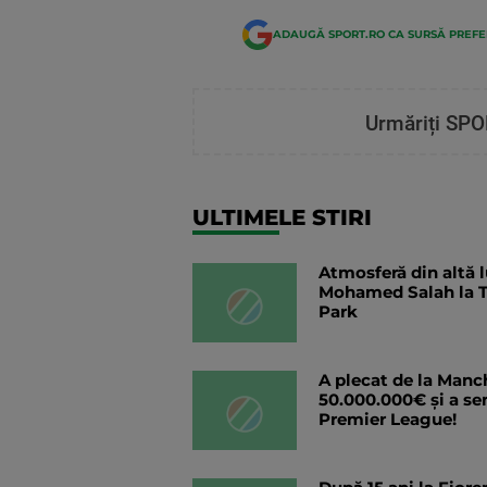
ADAUGĂ SPORT.RO CA SURSĂ PREF
Urmăriți SPO
ULTIMELE STIRI
Atmosferă din altă 
Mohamed Salah la T
Park
A plecat de la Manc
50.000.000€ și a se
Premier League!