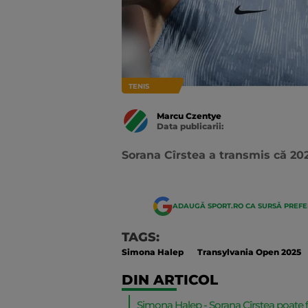
TENIS
Marcu Czentye
Data publicarii:
Data
actualizarii:
Sorana Cîrstea a transmis că 2025
ADAUGĂ SPORT.RO CA SURSĂ PREF
TAGS:
Simona Halep
Transylvania Open 2025
DIN ARTICOL
Simona Halep - Sorana Cîrstea poate fi