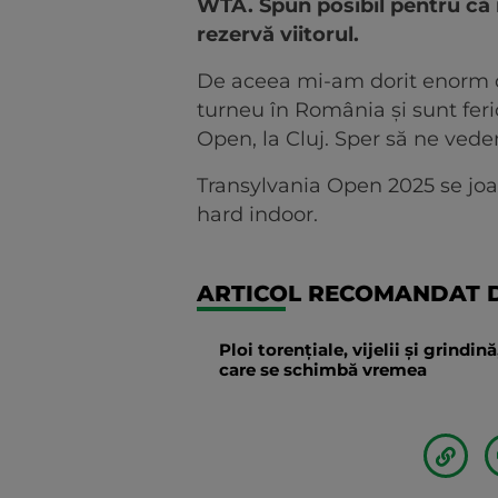
WTA. Spun posibil pentru că 
rezervă viitorul.
De aceea mi-am dorit enorm de
turneu în România şi sunt feri
Open, la Cluj. Sper să ne vede
Transylvania Open 2025 se joac
hard indoor.
ARTICOL RECOMANDAT D
Ploi torențiale, vijelii și grindi
care se schimbă vremea