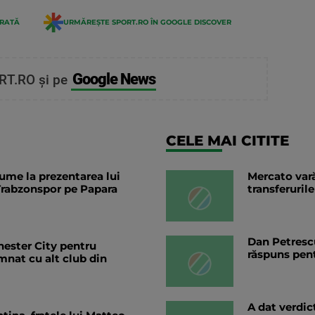
ERATĂ
URMĂREȘTE SPORT.RO ÎN GOOGLE DISCOVER
Google News
RT.RO și pe
CELE MAI CITITE
lume la prezentarea lui
Mercato vară
rabzonspor pe Papara
transferurile
Dan Petrescu
hester City pentru
răspuns pent
mnat cu alt club din
A dat verdic