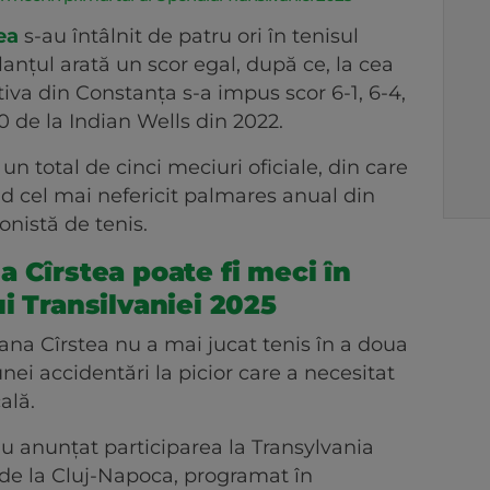
ea
s-au întâlnit de patru ori în tenisul
ilanțul arată un scor egal, după ce, la cea
iva din Constanța s-a impus scor 6-1, 6-4,
 de la Indian Wells din 2022.
n total de cinci meciuri oficiale, din care
nd cel mai nefericit palmares anual din
onistă de tenis.
 Cîrstea poate fi meci în
i Transilvaniei 2025
rana Cîrstea nu a mai jucat tenis în a doua
nei accidentări la picior care a necesitat
ală.
u anunțat participarea la Transylvania
de la Cluj-Napoca, programat în