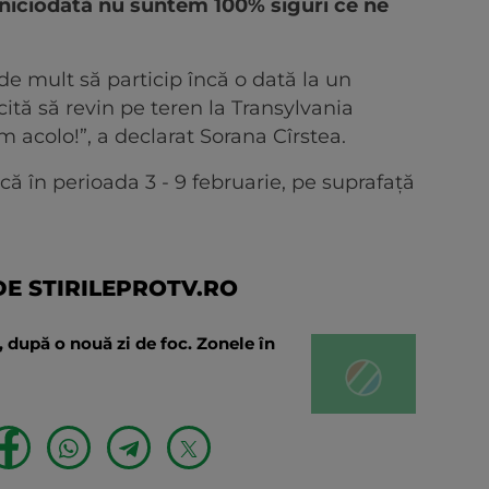
niciodată nu suntem 100% siguri ce ne
 mult să particip încă o dată la un
cită să revin pe teren la Transylvania
m acolo!”, a declarat Sorana Cîrstea.
ă în perioada 3 - 9 februarie, pe suprafață
E STIRILEPROTV.RO
nă, după o nouă zi de foc. Zonele în