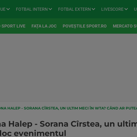
GUE
FOTBAL INTERN
FOTBAL EXTERN
LIVESCORE
U
 SPORT LIVE
FAȚA LA JOC
POVEȘTILE SPORT.RO
MERCATO S
NA HALEP - SORANA CÎRSTEA, UN ULTIM MECI ÎN WTA? CÂND AR PUT
 Halep - Sorana Cîrstea, un ulti
 loc evenimentul