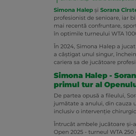
Simona Halep
și
Sorana Cîrst
profesionist de senioare, iar b
mai recentă confruntare, sport
în optimile turneului WTA 1000
În 2024, Simona Halep a jucat u
a câștigat unul singur, închei
cariera sa de jucătoare profesi
Simona Halep - Sorana
primul tur al Openulu
De partea opusă a fileului, So
jumătate a anului, din cauza u
inclusiv o intervenție chirurgic
Întrucât ambele jucătoare și-a
Open 2025 - turneul WTA 250 