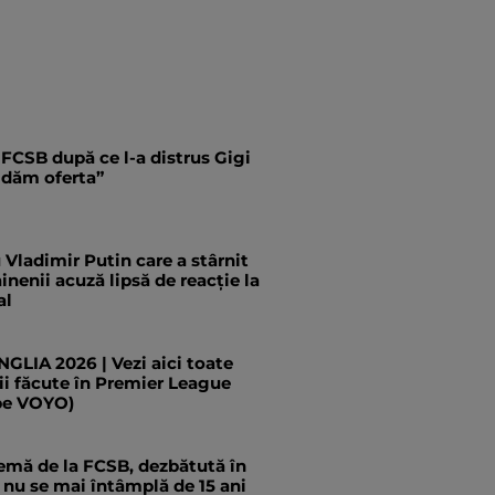
 FCSB după ce l-a distrus Gigi
i dăm oferta”
Vladimir Putin care a stârnit
inenii acuză lipsă de reacție la
al
LIA 2026 | Vezi aici toate
ii făcute în Premier League
pe VOYO)
emă de la FCSB, dezbătută în
a nu se mai întâmplă de 15 ani