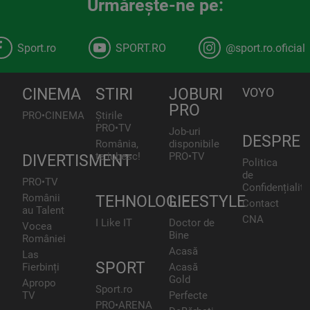
Urmăreşte-ne pe:
Sport.ro
SPORT.RO
@sport.ro.oficial
CINEMA
STIRI
JOBURI
VOYO
PRO
PRO•CINEMA
Știrile
PRO•TV
Job-uri
DESPRE
România,
disponibile
te iubesc!
PRO•TV
DIVERTISMENT
Politica
de
PRO•TV
Confidențialita
Românii
TEHNOLOGIE
LIFESTYLE
Contact
au Talent
CNA
I Like IT
Doctor de
Vocea
Bine
României
Acasă
Las
SPORT
Fierbinți
Acasă
Gold
Apropo
Sport.ro
TV
Perfecte
PRO•ARENA