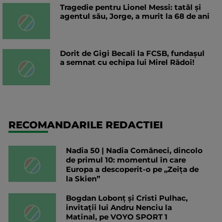
Tragedie pentru Lionel Messi: tatăl și
agentul său, Jorge, a murit la 68 de ani
Dorit de Gigi Becali la FCSB, fundașul
a semnat cu echipa lui Mirel Rădoi!
RECOMANDARILE REDACTIEI
Nadia 50 | Nadia Comăneci, dincolo
de primul 10: momentul în care
Europa a descoperit-o pe „Zeița de
la Skien”
Bogdan Lobonț și Cristi Pulhac,
invitații lui Andru Nenciu la
Matinal, pe VOYO SPORT 1