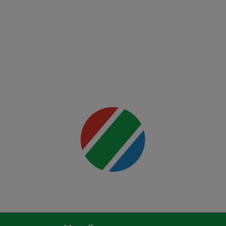
Night:
Ankalaev
vs
Rountree
Jr.
Mai multe
detalii
00:00