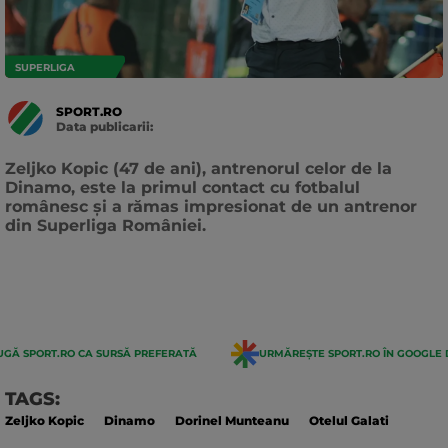
SUPERLIGA
SPORT.RO
Data publicarii:
Data
actualizarii:
Zeljko Kopic (47 de ani), antrenorul celor de la
Dinamo, este la primul contact cu fotbalul
românesc și a rămas impresionat de un antrenor
din Superliga României.
GĂ SPORT.RO CA SURSĂ PREFERATĂ
URMĂREȘTE SPORT.RO ÎN GOOGLE 
TAGS:
Zeljko Kopic
Dinamo
Dorinel Munteanu
Otelul Galati