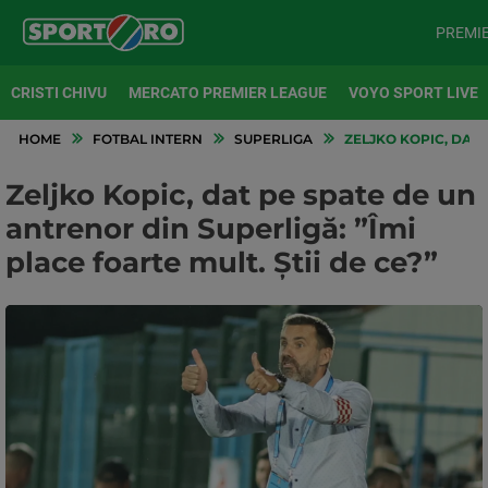
PREMI
CRISTI CHIVU
MERCATO PREMIER LEAGUE
VOYO SPORT LIVE
HOME
FOTBAL INTERN
SUPERLIGA
ZELJKO KOPIC, DAT P
Zeljko Kopic, dat pe spate de un
antrenor din Superligă: ”Îmi
place foarte mult. Știi de ce?”