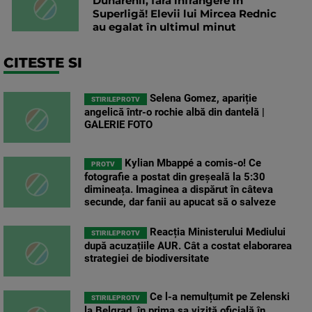
Dunărenii, fără înfrângere în
Superligă! Elevii lui Mircea Rednic
au egalat în ultimul minut
CITESTE SI
Selena Gomez, apariție
STIRILEPROTV
angelică într-o rochie albă din dantelă |
GALERIE FOTO
Kylian Mbappé a comis-o! Ce
PROTV
fotografie a postat din greșeală la 5:30
dimineața. Imaginea a dispărut în câteva
secunde, dar fanii au apucat să o salveze
Reacția Ministerului Mediului
STIRILEPROTV
după acuzațiile AUR. Cât a costat elaborarea
strategiei de biodiversitate
Ce l-a nemulțumit pe Zelenski
STIRILEPROTV
la Belgrad, în prima sa vizită oficială în