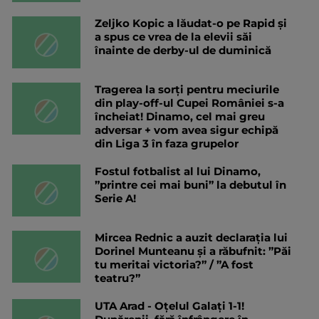
Zeljko Kopic a lăudat-o pe Rapid și
a spus ce vrea de la elevii săi
înainte de derby-ul de duminică
Tragerea la sorți pentru meciurile
din play-off-ul Cupei României s-a
încheiat! Dinamo, cel mai greu
adversar + vom avea sigur echipă
din Liga 3 în faza grupelor
Fostul fotbalist al lui Dinamo,
”printre cei mai buni” la debutul în
Serie A!
Mircea Rednic a auzit declarația lui
Dorinel Munteanu și a răbufnit: ”Păi
tu meritai victoria?” / ”A fost
teatru?”
UTA Arad - Oțelul Galați 1-1!