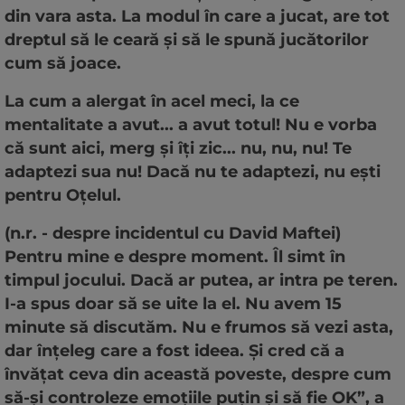
din vara asta. La modul în care a jucat, are tot
dreptul să le ceară și să le spună jucătorilor
cum să joace.
La cum a alergat în acel meci, la ce
mentalitate a avut... a avut totul! Nu e vorba
că sunt aici, merg și îți zic... nu, nu, nu! Te
adaptezi sua nu! Dacă nu te adaptezi, nu ești
pentru Oțelul.
(n.r. - despre incidentul cu David Maftei)
Pentru mine e despre moment. Îl simt în
timpul jocului. Dacă ar putea, ar intra pe teren.
I-a spus doar să se uite la el. Nu avem 15
minute să discutăm. Nu e frumos să vezi asta,
dar înțeleg care a fost ideea. Și cred că a
învățat ceva din această poveste, despre cum
să-și controleze emoțiile puțin și să fie OK”, a