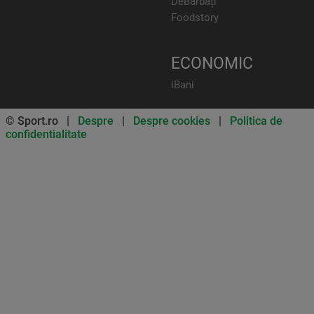
DeBărbați
Foodstory
ECONOMIC
iBani
© Sport.ro |
Despre
|
Despre cookies
|
Politica de
confidentialitate
Don’t miss out on our news and
updates! Enable push
notifications
SUBSCRIBE
NOT NOW
UNSUBSCRIBE