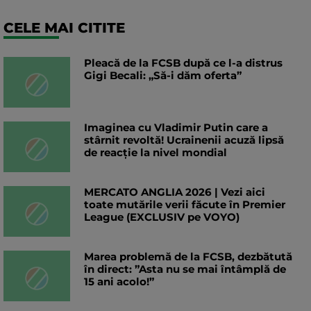
CELE MAI CITITE
Pleacă de la FCSB după ce l-a distrus
Gigi Becali: „Să-i dăm oferta”
Imaginea cu Vladimir Putin care a
stârnit revoltă! Ucrainenii acuză lipsă
de reacție la nivel mondial
MERCATO ANGLIA 2026 | Vezi aici
toate mutările verii făcute în Premier
League (EXCLUSIV pe VOYO)
Marea problemă de la FCSB, dezbătută
în direct: ”Asta nu se mai întâmplă de
15 ani acolo!”