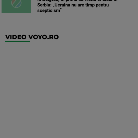
Serbia: „Ucraina nu are timp pentru
scepticism”
VIDEO VOYO.RO
UFC
(RO)
UFC
Fight
Night:
Gamrot
vs
Salkilld