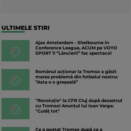
ULTIMELE STIRI
Ajax Amsterdam - Shelbourne în
Conference League, ACUM pe VOYO
SPORT 1! ”Lăncierii” fac spectacol
Românul acționar la Tromso a găsit
marea problemă din fotbalul nostru:
”Asta e o greșeală”
"Revoluție" la CFR Cluj după dezastrul
cu Tromso! Anunțul lui Ioan Varga:
"Curăț tot"
Ce a postat Tromso după ce a