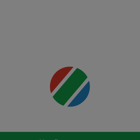
FCSB -
FK Auda
Mai multe
detalii
00:00