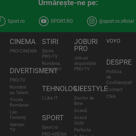
Urmăreşte-ne pe:
Sport.ro
SPORT.RO
@sport.ro.oficial
CINEMA
STIRI
JOBURI
VOYO
PRO
PRO•CINEMA
Știrile
PRO•TV
Job-uri
DESPRE
România,
disponibile
te iubesc!
PRO•TV
DIVERTISMENT
Politica
de
PRO•TV
Confidențialita
Românii
TEHNOLOGIE
LIFESTYLE
Contact
au Talent
CNA
I Like IT
Doctor de
Vocea
Bine
României
Acasă
Las
SPORT
Fierbinți
Acasă
Gold
Apropo
Sport.ro
TV
Perfecte
PRO•ARENA