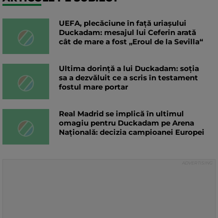
UEFA, plecăciune în față uriașului
Duckadam: mesajul lui Ceferin arată
cât de mare a fost „Eroul de la Sevilla“
Ultima dorință a lui Duckadam: soția
sa a dezvăluit ce a scris în testament
fostul mare portar
Real Madrid se implică în ultimul
omagiu pentru Duckadam pe Arena
Națională: decizia campioanei Europei