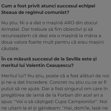
Cum a fost privit atunci succesul echipei
Steaua de regimul comunist?
Nu ştiu. Ni s-a dat o maşină ARO din stocul
Armatei. Dar trebuie să fim obiectivi şi să
recunoaştem că deşi era o maşină la mâna a
doua valora foarte mult pentru că erau maşini
căutate.
În ce măsură succesul de la Sevilla este şi
meritul lui Valentin Ceauşescu?
Meritul lui? Nu ştiu, poate că a fost alături de noi
şi ne-a dat încredere. Concret nu ştiu cu ce ar fi
putut să ne ajute. Dar a fost singurul om care în
pregătirea de iarnă de la Forban din acel an a
spus: ''Voi o să câştigaţi Cupa Campionilor''. Noi
ne uitam la el şi gândeam: ''Hai, dom'le, lasă-ne