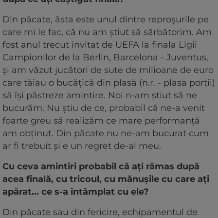
Din păcate, ăsta este unul dintre reproşurile pe
care mi le fac, că nu am ştiut să sărbătorim. Am
fost anul trecut invitat de UEFA la finala Ligii
Campionilor de la Berlin, Barcelona - Juventus,
şi am văzut jucători de sute de milioane de euro
care tăiau o bucăţică din plasă (n.r. - plasa porţii)
să îşi păstreze amintire. Noi n-am ştiut să ne
bucurăm. Nu ştiu de ce, probabil că ne-a venit
foarte greu să realizăm ce mare performanţă
am obţinut. Din păcate nu ne-am bucurat cum
ar fi trebuit şi e un regret de-al meu.
Cu ceva amintiri probabil că aţi rămas după
acea finală, cu tricoul, cu mănuşile cu care aţi
apărat... ce s-a întâmplat cu ele?
Din păcate sau din fericire, echipamentul de