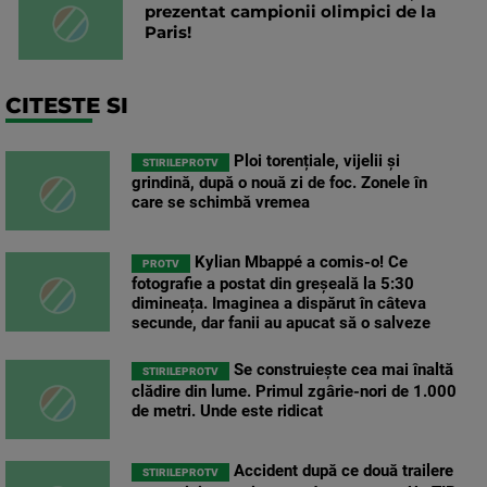
prezentat campionii olimpici de la
Paris!
CITESTE SI
Ploi torențiale, vijelii și
STIRILEPROTV
grindină, după o nouă zi de foc. Zonele în
care se schimbă vremea
Kylian Mbappé a comis-o! Ce
PROTV
fotografie a postat din greșeală la 5:30
dimineața. Imaginea a dispărut în câteva
secunde, dar fanii au apucat să o salveze
Se construiește cea mai înaltă
STIRILEPROTV
clădire din lume. Primul zgârie-nori de 1.000
de metri. Unde este ridicat
Accident după ce două trailere
STIRILEPROTV