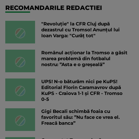
RECOMANDARILE REDACTIEI
"Revoluție" la CFR Cluj după
dezastrul cu Tromso! Anunțul lui
Ioan Varga: "Curăț tot"
Românul acționar la Tromso a găsit
marea problemă din fotbalul
nostru: ”Asta e o greșeală”
UPS! N-o băturăm nici pe KuPS!
Editorial Florin Caramavrov după
KuPS - Craiova 1-1 și CFR - Tromso
0-5
Gigi Becali schimbă foaia cu
favoritul său: ”Nu face ce vrea el.
Freacă banca”