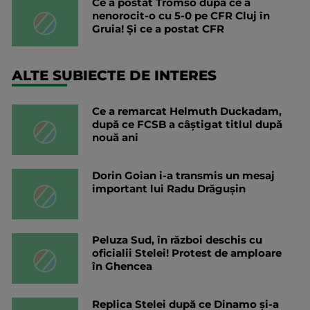
Ce a postat Tromso după ce a
nenorocit-o cu 5-0 pe CFR Cluj în
Gruia! Și ce a postat CFR
ALTE SUBIECTE DE INTERES
Ce a remarcat Helmuth Duckadam,
după ce FCSB a câștigat titlul după
nouă ani
Dorin Goian i-a transmis un mesaj
important lui Radu Drăgușin
Peluza Sud, în război deschis cu
oficialii Stelei! Protest de amploare
în Ghencea
Replica Stelei după ce Dinamo și-a