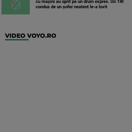
cu mașini au oprit pe un drum expres. Un TIR
condus de un șofer neatent le-a lovit
VIDEO VOYO.RO
UEFA
Europa
Conference
League
Twente -
FC DAC
1904