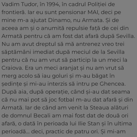
Vadim Tudor, în 1994, în cadrul Poliţiei de
frontieră. Iar eu sunt pensionar MAI, deci pe
mine m-a ajutat Dinamo, nu Armata. Şi de
aceea am şi o anumită repulsie faţă de cei din
Armată pentru că am fost dat afară după Sevilla.
Nu am avut dreptul să mă antrenez vreo trei
săptămâni imediat după meciul de la Sevilla
pentru că nu am vrut să particip la un meci la
Craiova. Era un meci aranjat şi nu am vrut să
merg acolo să iau goluri şi m-au băgat în
şedinţe şi mi-au interzis să intru pe Ghencea.
După aia, după operaţie, când şi-au dat seama
că nu mai pot să joc fotbal m-au dat afară şi din
Armată. Iar de când am venit la Steaua alături
de domnul Becali am mai fost dat de două ori
afară, o dată în perioada lui Ilie Stan şi în ultima
perioadă... deci, practic de patru ori. Şi mi-am