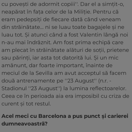
cu poveşti de adormit copiii''. Dar el a simţit-o,
neapărat în faţa celor de la Miliţie. Pentru că
eram pedepsiţi de fiecare dată când veneam
din străinătate... ni se luau toate bagajele şi ne
luau tot. Şi atunci când a fost Valentin lângă noi
n-au mai îndrăznit. Am fost prima echipă care
am plecat în străinătate alături de soţii, prietene
sau părinţi, iar asta tot datorită lui. Şi un mic
amănunt, dar foarte important, înainte de
meciul de la Sevilla am avut acceptul să facem
două antrenamente pe ''23 August'' (n.r. -
Stadionul ''23 August'') la lumina reflectoarelor.
Ceea ce în perioada aia era imposibil cu criza de
curent şi tot restul.
Acel meci cu Barcelona a pus punct şi carierei
dumneavoastră?