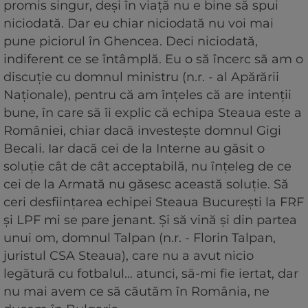
promis singur, deşi în viaţă nu e bine să spui
niciodată. Dar eu chiar niciodată nu voi mai
pune piciorul în Ghencea. Deci niciodată,
indiferent ce se întâmplă. Eu o să încerc să am o
discuţie cu domnul ministru (n.r. - al Apărării
Naţionale), pentru că am înţeles că are intenţii
bune, în care să îi explic că echipa Steaua este a
României, chiar dacă investeşte domnul Gigi
Becali. Iar dacă cei de la Interne au găsit o
soluţie cât de cât acceptabilă, nu înţeleg de ce
cei de la Armată nu găsesc această soluţie. Să
ceri desfiinţarea echipei Steaua Bucureşti la FRF
şi LPF mi se pare jenant. Şi să vină şi din partea
unui om, domnul Talpan (n.r. - Florin Talpan,
juristul CSA Steaua), care nu a avut nicio
legătură cu fotbalul... atunci, să-mi fie iertat, dar
nu mai avem ce să căutăm în România, ne