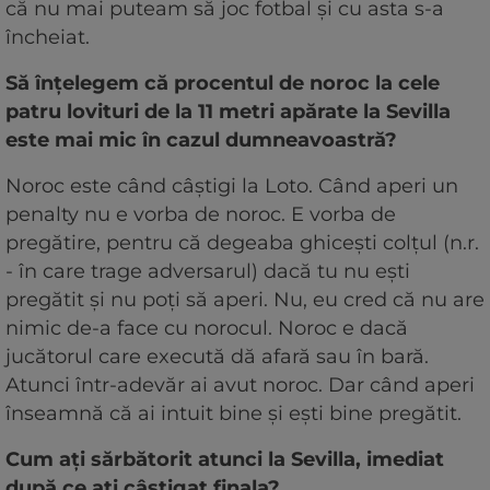
că nu mai puteam să joc fotbal şi cu asta s-a
încheiat.
Să înţelegem că procentul de noroc la cele
patru lovituri de la 11 metri apărate la Sevilla
este mai mic în cazul dumneavoastră?
Noroc este când câştigi la Loto. Când aperi un
penalty nu e vorba de noroc. E vorba de
pregătire, pentru că degeaba ghiceşti colţul (n.r.
- în care trage adversarul) dacă tu nu eşti
pregătit şi nu poţi să aperi. Nu, eu cred că nu are
nimic de-a face cu norocul. Noroc e dacă
jucătorul care execută dă afară sau în bară.
Atunci într-adevăr ai avut noroc. Dar când aperi
înseamnă că ai intuit bine şi eşti bine pregătit.
Cum aţi sărbătorit atunci la Sevilla, imediat
după ce aţi câştigat finala?