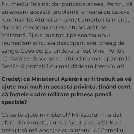
Nu meciul în sine, dar perioada aceea. Pentru că
eu aveam această problemă la mână cu câteva
luni înainte. Atunci am simţit amorţeli la mână,
dar nici medicina nu era atunci atât de
înaintată. Şi s-a pus totul pe seama unui
reumatism şi nu s-a descoperit acel cheag de
sânge. Ceea ce, pe undeva, a fost bine. Pentru
că dacă se descoperea atunci nu mai apăram la
Sevilla şi probabil nu mai dădeam interviu azi.
Credeţi că Ministerul Apărării ar fi trebuit să vă
ajute mai mult în această privinţă, ţinând cont
că fostele cadre militare primesc pensii
speciale?
Ce să te ajute ministerul? Ministerul m-a dat
afară din Armată, cum a făcut şi cu alţii. Eu a
trebuit să mă angajez cu ajutorul lui Corneliu