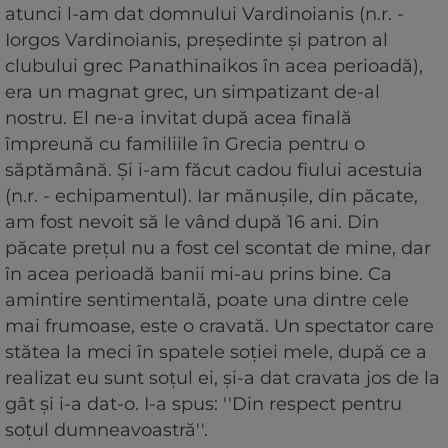
atunci l-am dat domnului Vardinoianis (n.r. -
Iorgos Vardinoianis, preşedinte şi patron al
clubului grec Panathinaikos în acea perioadă),
era un magnat grec, un simpatizant de-al
nostru. El ne-a invitat după acea finală
împreună cu familiile în Grecia pentru o
săptămână. Şi i-am făcut cadou fiului acestuia
(n.r. - echipamentul). Iar mănuşile, din păcate,
am fost nevoit să le vând după 16 ani. Din
păcate preţul nu a fost cel scontat de mine, dar
în acea perioadă banii mi-au prins bine. Ca
amintire sentimentală, poate una dintre cele
mai frumoase, este o cravată. Un spectator care
stătea la meci în spatele soţiei mele, după ce a
realizat eu sunt soţul ei, şi-a dat cravata jos de la
gât şi i-a dat-o. I-a spus: ''Din respect pentru
soţul dumneavoastră''.