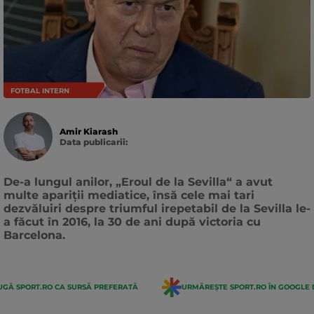
FOTBAL INTERN
Amir Kiarash
Data publicarii:
Data
actualizarii:
De-a lungul anilor, „Eroul de la Sevilla“ a avut
multe apariții mediatice, însă cele mai tari
dezvăluiri despre triumful irepetabil de la Sevilla le-
a făcut în 2016, la 30 de ani după victoria cu
Barcelona.
GĂ SPORT.RO CA SURSĂ PREFERATĂ
URMĂREȘTE SPORT.RO ÎN GOOGLE 