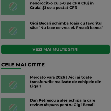
nenorocit-o cu 5-0 pe CFR Cluj în
Gruia! Și ce a postat CFR
Gigi Becali schimbă foaia cu favoritul
său: ”Nu face ce vrea el. Freacă banca”
VEZI MAI MULTE STIRI
CELE MAI CITITE
Mercato vară 2026 | Aici ai toate
transferurile realizate de echipele din
Liga 1
Dan Petrescu a ales echipa la care
revine: răspuns pentru Gigi Becali