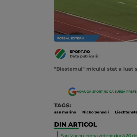
FOTBAL EXTERN
SPORT.RO
Data publicarii:
Data
actualizarii:
"Blestemul" micului stat a luat s
ADAUGĂ SPORT.RO CA SURSĂ PREF
TAGS:
san marino
Nicko Sensoli
Liechtenst
DIN ARTICOL
San Marino, prima victorie după 20 de 