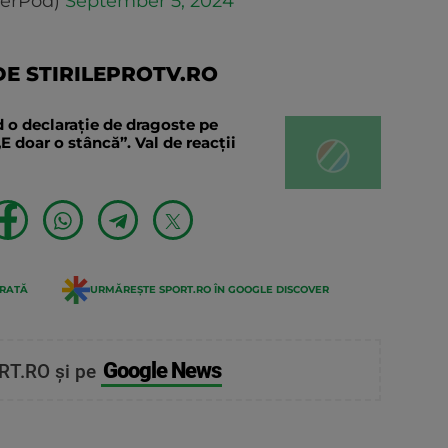
erPod)
September 5, 2024
E STIRILEPROTV.RO
 o declaraţie de dragoste pe
E doar o stâncă”. Val de reacții
ERATĂ
URMĂREȘTE SPORT.RO ÎN GOOGLE DISCOVER
Google News
RT.RO și pe