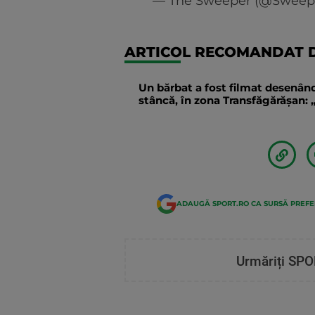
— The Sweeper (@Sweep
ARTICOL RECOMANDAT D
Un bărbat a fost filmat desenând
stâncă, în zona Transfăgărăşan: „
ADAUGĂ SPORT.RO CA SURSĂ PREF
Urmăriți SPO