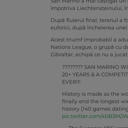
San Marino a mai câștigat un si
împotriva Liechtensteinului, î
După fluierul final, terenul a f
euforici, după încheierea unei 
Acest triumf improbabil a adu
Nations League, o grupă cu doa
Gibraltar, echipă ce nu a jucat
???????? SAN MARINO WI
20+ YEARS & A COMPETIT
EVER!!!
History is made as the wo
finally end the longest wi
history (140 games dating 
pic.twitter.com/xbB3M