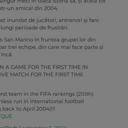
ngur meci în toată istoria sa, și acela tot
ntr-un amical din 2004.
ost inundat de jucători, antrenori și fani
lungi perioade de frustrări.
s San Marino în fruntea grupei lor din
r trei echipe, din care mai face parte și
 încă.
N A GAME FOR THE FIRST TIME IN
IVE MATCH FOR THE FIRST TIME
rst team in the FIFA rankings (210th)
nless run in international football
back to April 2004)!!!
2WQUE