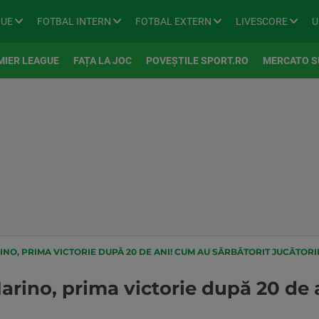
GUE
FOTBAL INTERN
FOTBAL EXTERN
LIVESCORE
U
MIER LEAGUE
FAȚA LA JOC
POVEȘTILE SPORT.RO
MERCATO S
NO, PRIMA VICTORIE DUPĂ 20 DE ANI! CUM AU SĂRBĂTORIT JUCĂTORI
rino, prima victorie după 20 de