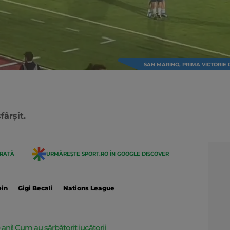
SAN MARINO, PRIMA VICTORIE 
fârșit.
ERATĂ
URMĂREȘTE SPORT.RO ÎN GOOGLE DISCOVER
ein
Gigi Becali
Nations League
ani! Cum au sărbătorit jucătorii