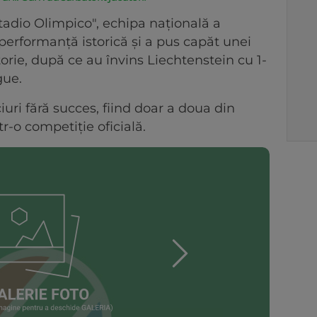
tadio Olimpico", echipa națională a
 performanță istorică și a pus capăt unei
torie, după ce au învins Liechtenstein cu 1-
gue.
uri fără succes, fiind doar a doua din
ntr-o competiție oficială.