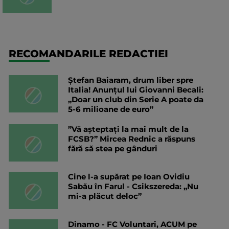
RECOMANDARILE REDACTIEI
Ștefan Baiaram, drum liber spre
Italia! Anunțul lui Giovanni Becali:
„Doar un club din Serie A poate da
5-6 milioane de euro”
”Vă așteptați la mai mult de la
FCSB?” Mircea Rednic a răspuns
fără să stea pe gânduri
Cine l-a supărat pe Ioan Ovidiu
Sabău în Farul - Csikszereda: „Nu
mi-a plăcut deloc”
Dinamo - FC Voluntari, ACUM pe