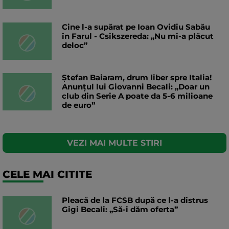
Cine l-a supărat pe Ioan Ovidiu Sabău
în Farul - Csikszereda: „Nu mi-a plăcut
deloc”
Ștefan Baiaram, drum liber spre Italia!
Anunțul lui Giovanni Becali: „Doar un
club din Serie A poate da 5-6 milioane
de euro”
VEZI MAI MULTE STIRI
CELE MAI CITITE
Pleacă de la FCSB după ce l-a distrus
Gigi Becali: „Să-i dăm oferta”