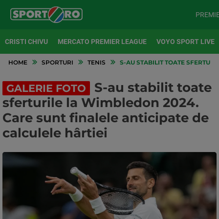
PREMI
CRISTI CHIVU
MERCATO PREMIER LEAGUE
VOYO SPORT LIVE
HOME
SPORTURI
TENIS
S-AU STABILIT TOATE SFERTURI
S-au stabilit toate
GALERIE FOTO
sferturile la Wimbledon 2024.
Care sunt finalele anticipate de
calculele hârtiei