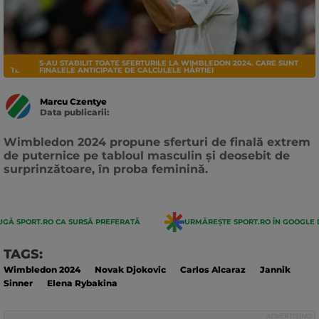
S-AU STABILIT TOATE SFERTURILE LA WIMBLEDON 2024. CARE SUNT
TENIS
FINALELE ANTICIPATE DE CALCULELE HÂRTIEI
Marcu Czentye
Data publicarii:
Data
actualizarii:
Wimbledon 2024 propune sferturi de finală extrem
de puternice pe tabloul masculin și deosebit de
surprinzătoare, în proba feminină.
GĂ SPORT.RO CA SURSĂ PREFERATĂ
URMĂREȘTE SPORT.RO ÎN GOOGLE 
TAGS:
Wimbledon 2024
Novak Djokovic
Carlos Alcaraz
Jannik
Sinner
Elena Rybakina