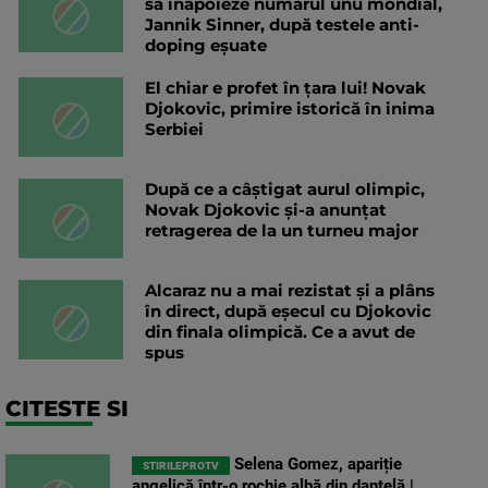
să înapoieze numărul unu mondial,
Jannik Sinner, după testele anti-
doping eșuate
El chiar e profet în țara lui! Novak
Djokovic, primire istorică în inima
Serbiei
După ce a câștigat aurul olimpic,
Novak Djokovic și-a anunțat
retragerea de la un turneu major
Alcaraz nu a mai rezistat și a plâns
în direct, după eșecul cu Djokovic
din finala olimpică. Ce a avut de
spus
CITESTE SI
Selena Gomez, apariție
STIRILEPROTV
angelică într-o rochie albă din dantelă |