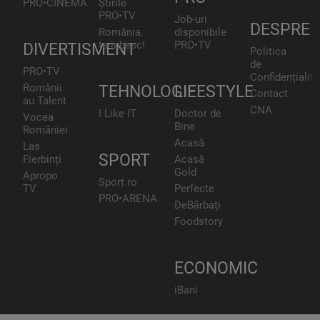
PRO•CINEMA
Știrile
PRO•TV
Job-uri
DESPRE
România,
disponibile
te iubesc!
PRO•TV
DIVERTISMENT
Politica
de
PRO•TV
Confidențialita
Românii
TEHNOLOGIE
LIFESTYLE
Contact
au Talent
CNA
I Like IT
Doctor de
Vocea
Bine
României
Acasă
Las
SPORT
Fierbinți
Acasă
Gold
Apropo
Sport.ro
TV
Perfecte
PRO•ARENA
DeBărbați
Foodstory
ECONOMIC
iBani