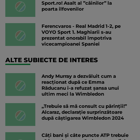
Sport.ro! Asalt al ”câinilor” la
poarta ilfovenilor
Ferencvaros - Real Madrid 1-2, pe
VOYO Sport 1. Maghiarii s-au
prezentat onorabil împotriva
vicecampioanei Spaniei
ALTE SUBIECTE DE INTERES
Andy Murray a dezvăluit cum a
reacționat după ce Emma
Răducanu i-a refuzat șansa unui
ultim meci la Wimbledon
„Trebuie să mă consult cu părinții!”
Alcaraz, declarație surprinzătoare
după câștigarea Wimbledon 2024
Câți bani și câte puncte ATP trebuie