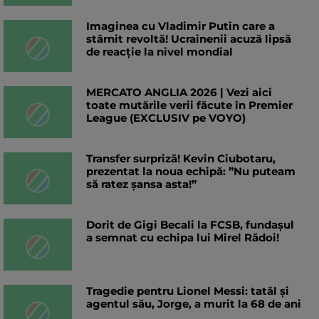
Imaginea cu Vladimir Putin care a
stârnit revoltă! Ucrainenii acuză lipsă
de reacție la nivel mondial
MERCATO ANGLIA 2026 | Vezi aici
toate mutările verii făcute în Premier
League (EXCLUSIV pe VOYO)
Transfer surpriză! Kevin Ciubotaru,
prezentat la noua echipă: ”Nu puteam
să ratez șansa asta!”
Dorit de Gigi Becali la FCSB, fundașul
a semnat cu echipa lui Mirel Rădoi!
Tragedie pentru Lionel Messi: tatăl și
agentul său, Jorge, a murit la 68 de ani