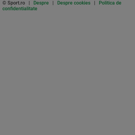
© Sport.ro |
Despre
|
Despre cookies
|
Politica de
confidentialitate
Don’t miss out on our news and
updates! Enable push
notifications
SUBSCRIBE
NOT NOW
UNSUBSCRIBE