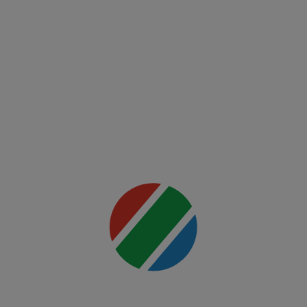
Fight
Night:
Du
Plessis
vs
Usman
Mai multe
detalii
00:00