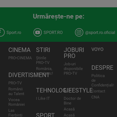
Urmăreşte-ne pe:
Sport.ro
SPORT.RO
@sport.ro.oficial
CINEMA
STIRI
JOBURI
VOYO
PRO
PRO•CINEMA
Știrile
PRO•TV
Job-uri
DESPRE
România,
disponibile
te iubesc!
PRO•TV
DIVERTISMENT
Politica
de
PRO•TV
Confidențialita
Românii
TEHNOLOGIE
LIFESTYLE
Contact
au Talent
CNA
I Like IT
Doctor de
Vocea
Bine
României
Acasă
Las
SPORT
Fierbinți
Acasă