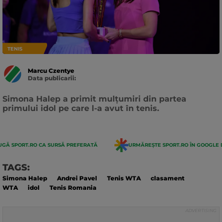
TENIS
Marcu Czentye
Data publicarii:
Data
actualizarii:
Simona Halep a primit mulțumiri din partea
primului idol pe care l-a avut în tenis.
GĂ SPORT.RO CA SURSĂ PREFERATĂ
URMĂREȘTE SPORT.RO ÎN GOOGLE 
TAGS:
Simona Halep
Andrei Pavel
Tenis WTA
clasament
WTA
idol
Tenis Romania