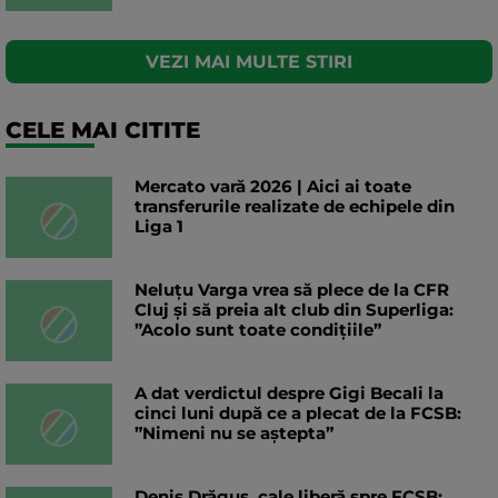
VEZI MAI MULTE STIRI
CELE MAI CITITE
Mercato vară 2026 | Aici ai toate
transferurile realizate de echipele din
Liga 1
Neluțu Varga vrea să plece de la CFR
Cluj și să preia alt club din Superliga:
”Acolo sunt toate condițiile”
A dat verdictul despre Gigi Becali la
cinci luni după ce a plecat de la FCSB:
”Nimeni nu se aștepta”
Denis Drăguș, cale liberă spre FCSB: