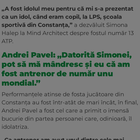
„A fost idolul meu pentru că mi s-a prezentat
ca un idol, când eram copil, la LPS, școala
sportivă din Constanța,”
a dezvăluit Simona
Halep la Mind Architect despre fostul număr 13
ATP.
Andrei Pavel: „Datorită Simonei,
pot să mă mândresc și eu că am
fost antrenor de număr unu
mondial.”
Performanțele atinse de fosta jucătoare din
Constanța au fost într-atât de mari încât, în final,
Andrei Pavel a fost cel care a primit o imensă
bucurie din partea persoanei care, odinioară, îl
idolatriza.
„Ca antrenor am avut unul dintre cele mai