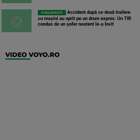
Accident după ce două trailere
STIRILEPROTV
cu mașini au oprit pe un drum expres. Un TIR
condus de un șofer neatent le-a lovit
VIDEO VOYO.RO
UEFA
Europa
Conference
League
Ajax -
Shelbourne