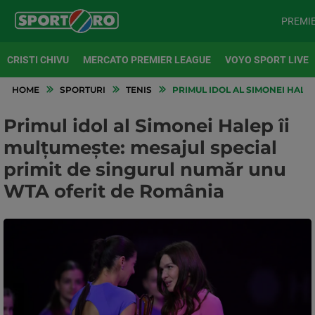
PREMI
CRISTI CHIVU
MERCATO PREMIER LEAGUE
VOYO SPORT LIVE
HOME
SPORTURI
TENIS
PRIMUL IDOL AL SIMONEI HALE
Primul idol al Simonei Halep îi
mulțumește: mesajul special
primit de singurul număr unu
WTA oferit de România