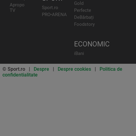
Gold
Apropo
Sport.ro
TV
Perfecte
PRO•ARENA
DeBărbați
Foodstory
ECONOMIC
iBani
© Sport.ro |
Despre
|
Despre cookies
|
Politica de
confidentialitate
Don’t miss out on our news and
updates! Enable push
notifications
SUBSCRIBE
NOT NOW
UNSUBSCRIBE