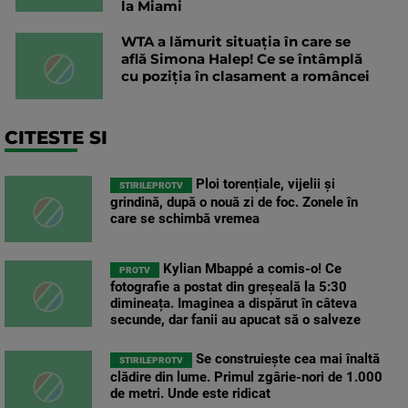
la Miami
WTA a lămurit situația în care se
află Simona Halep! Ce se întâmplă
cu poziția în clasament a româncei
CITESTE SI
Ploi torențiale, vijelii și
STIRILEPROTV
grindină, după o nouă zi de foc. Zonele în
care se schimbă vremea
Kylian Mbappé a comis-o! Ce
PROTV
fotografie a postat din greșeală la 5:30
dimineața. Imaginea a dispărut în câteva
secunde, dar fanii au apucat să o salveze
Se construiește cea mai înaltă
STIRILEPROTV
clădire din lume. Primul zgârie-nori de 1.000
de metri. Unde este ridicat