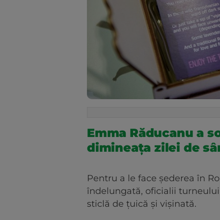
Emma Răducanu a sos
dimineața zilei de s
Pentru a le face șederea în R
îndelungată, oficialii turneulu
sticlă de țuică și vișinată.