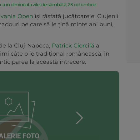
a în dimineața zilei de sâmbătă, 23 octombrie
lvania Open
își răsfață jucătoarele. Clujenii
cadouri pe care să le țină minte ani buni,
de la Cluj-Napoca,
Patrick Ciorcilă
a
rimi câte o ie tradițional românească, în
iciparea la această întrecere.