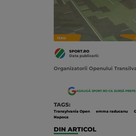
TENIS
SPORT.RO
Data publicarii:
Data
actualizarii:
Organizatorii Openului Transilvan
ADAUGĂ SPORT.RO CA SURSĂ PREF
TAGS:
Transylvania Open
emma raducanu
Napoca
DIN ARTICOL