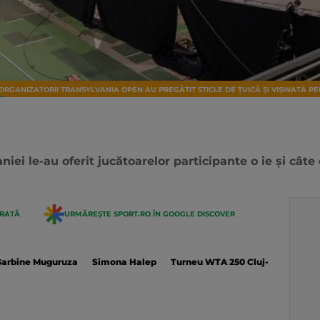
ORGANIZATORII TRANSYLVANIA OPEN AU PREGĂTIT STICLE DE ȚUICĂ ȘI VIȘINAT
iei le-au oferit jucătoarelor participante o ie și câte o
ERATĂ
URMĂREȘTE SPORT.RO ÎN GOOGLE DISCOVER
Garbine Muguruza
Simona Halep
Turneu WTA 250 Cluj-