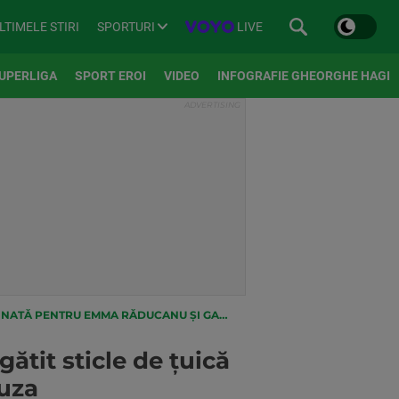
SPORTURI
LIVE
LTIMELE STIRI
UPERLIGA
SPORT EROI
VIDEO
INFOGRAFIE GHEORGHE HAGI
NTRU EMMA RĂDUCANU ȘI GARBINE MUGURUZA
ătit sticle de țuică
uza