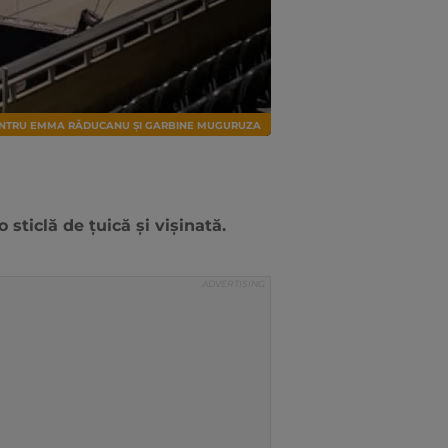
Ă PENTRU EMMA RĂDUCANU ȘI GARBINE MUGURUZA
 sticlă de țuică și vișinată.