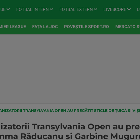
GUE
FOTBAL INTERN
FOTBAL EXTERN
LIVESCORE
U
MIER LEAGUE
FAȚA LA JOC
POVEȘTILE SPORT.RO
MERCATO S
IZATORII TRANSYLVANIA OPEN AU PREGĂTIT STICLE DE ȚUICĂ ȘI VIȘINATĂ PE
zatorii Transylvania Open au preg
 Emma Răducanu și Garbine Mugur