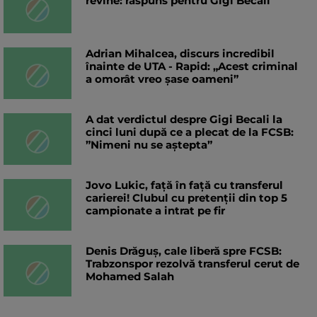
revine: răspuns pentru Gigi Becali
Adrian Mihalcea, discurs incredibil
înainte de UTA - Rapid: „Acest criminal
a omorât vreo șase oameni”
A dat verdictul despre Gigi Becali la
cinci luni după ce a plecat de la FCSB:
”Nimeni nu se aștepta”
Jovo Lukic, față în față cu transferul
carierei! Clubul cu pretenții din top 5
campionate a intrat pe fir
Denis Drăguș, cale liberă spre FCSB:
Trabzonspor rezolvă transferul cerut de
Mohamed Salah