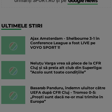
Google News
Urmăriți SPORT.RO și pe
ULTIMELE STIRI
Ajax Amsterdam - Shelbourne 3-1 în
Conference League a fost LIVE pe
VOYO SPORT 1!
Neluțu Varga vrea să plece de la CFR
Cluj și să preia alt club din Superliga:
”Acolo sunt toate condițiile”
Basarab Panduru, îndemn uluitor către
UEFA după CFR Cluj - Tromso 0-5:
„Proști sunt dacă ne-or mai trimite în
Europa”