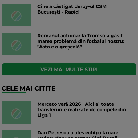
Cine a câștigat derby-ul CSM
București - Rapid
Românul acționar la Tromso a găsit
marea problemă din fotbalul nostru:
”Asta e o greșeală”
VEZI MAI MULTE STIRI
CELE MAI CITITE
Mercato vară 2026 | Aici ai toate
transferurile realizate de echipele din
Liga 1
Dan Petrescu a ales echipa la care