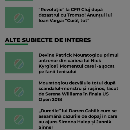
"Revoluție" la CFR Cluj după
dezastrul cu Tromso! Anunțul lui
Ioan Varga: "Curăț tot"
ALTE SUBIECTE DE INTERES
Devine Patrick Mouratoglou primul
antrenor din cariera lui Nick
Kyrgios? Momentul care i-a șocat
pe fanii tenisului
Mouratoglou dezvăluie totul după
scandalul-monstru și rușinos, făcut
de Serena Williams în finala US
Open 2018
„Durerile” lui Darren Cahill: cum se
aseamănă cazurile de dopaj în care
au ajuns Simona Halep și Jannik
Sinner