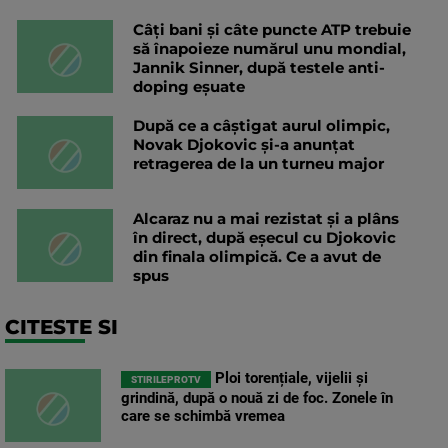
Câți bani și câte puncte ATP trebuie
să înapoieze numărul unu mondial,
Jannik Sinner, după testele anti-
doping eșuate
După ce a câștigat aurul olimpic,
Novak Djokovic și-a anunțat
retragerea de la un turneu major
Alcaraz nu a mai rezistat și a plâns
în direct, după eșecul cu Djokovic
din finala olimpică. Ce a avut de
spus
CITESTE SI
Ploi torențiale, vijelii și
STIRILEPROTV
grindină, după o nouă zi de foc. Zonele în
care se schimbă vremea