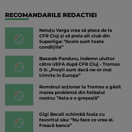
RECOMANDARILE REDACTIEI
Neluțu Varga vrea să plece de la
CFR Cluj și să preia alt club din
Superliga: ”Acolo sunt toate
condițiile”
Basarab Panduru, îndemn uluitor
către UEFA după CFR Cluj - Tromso
0-5: „Proști sunt dacă ne-or mai
trimite în Europa”
Românul acționar la Tromso a găsit
marea problemă din fotbalul
nostru: ”Asta e o greșeală”
Gigi Becali schimbă foaia cu
favoritul său: ”Nu face ce vrea el.
Freacă banca”