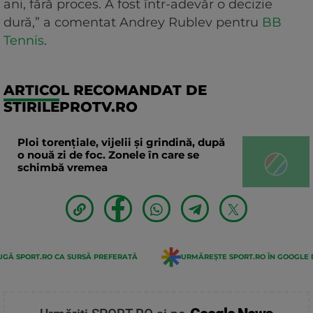
ani, fără proces. A fost într-adevăr o decizie
dură,” a comentat Andrey Rublev pentru
BB
Tennis
.
ARTICOL RECOMANDAT DE
STIRILEPROTV.RO
Ploi torențiale, vijelii și grindină, după
o nouă zi de foc. Zonele în care se
schimbă vremea
GĂ SPORT.RO CA SURSĂ PREFERATĂ
URMĂREȘTE SPORT.RO ÎN GOOGLE 