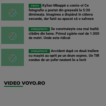
Kylian Mbappé a comis-o! Ce
PROTV
fotografie a postat din greșeală la 5:30
dimineața. Imaginea a dispărut în câteva
secunde, dar fanii au apucat să o salveze
Se construiește cea mai înaltă
STIRILEPROTV
clădire din lume. Primul zgârie-nori de 1.000
de metri. Unde este ridicat
Accident după ce două trailere
STIRILEPROTV
cu mașini au oprit pe un drum expres. Un TIR
condus de un șofer neatent le-a lovit
VIDEO VOYO.RO
UEFA