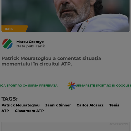
TENIS
Marcu Czentye
Data publicarii:
Data
actualizarii:
Patrick Mouratoglou a comentat situația
momentului în circuitul ATP.
GĂ SPORT.RO CA SURSĂ PREFERATĂ
URMĂREȘTE SPORT.RO ÎN GOOGLE 
TAGS:
Patrick Mouratoglou
Jannik Sinner
Carlos Alcaraz
Tenis
ATP
Clasament ATP