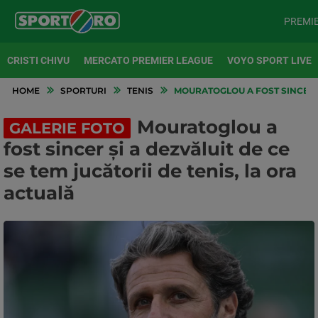
PREMI
CRISTI CHIVU
MERCATO PREMIER LEAGUE
VOYO SPORT LIVE
HOME
SPORTURI
TENIS
MOURATOGLOU A FOST SINCER ȘI
Mouratoglou a
GALERIE FOTO
fost sincer și a dezvăluit de ce
se tem jucătorii de tenis, la ora
actuală