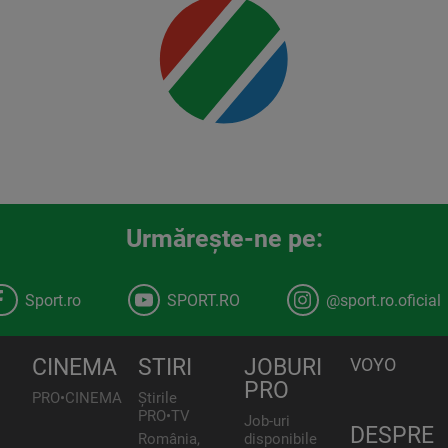
Urmăreşte-ne pe:
Sport.ro
SPORT.RO
@sport.ro.oficial
CINEMA
STIRI
JOBURI
VOYO
PRO
PRO•CINEMA
Știrile
PRO•TV
Job-uri
DESPRE
România,
disponibile