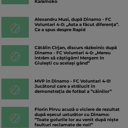
Karamoko
Alexandru Musi, după Dinamo - FC
Voluntari 4-0: „Asta a făcut diferența”.
Ce a spus despre Rapid
Cătălin Cîrjan, discurs războinic după
Dinamo - FC Voluntari 4-0: „Mereu
intrăm să câștigăm! Mergem în
Giulești cu același gând”
MVP în Dinamo - FC Voluntari 4-0!
Jucătorul care a strălucit în
demonstrația de fotbal a ”câinilor”
Florin Pîrvu acuză o viciere de rezultat
după eșecul usturător cu Dinamo:
”Toate golurile lor au venit după niște
faulturi reclamate de noi!”