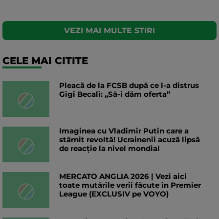
VEZI MAI MULTE STIRI
CELE MAI CITITE
Pleacă de la FCSB după ce l-a distrus
Gigi Becali: „Să-i dăm oferta”
Imaginea cu Vladimir Putin care a
stârnit revoltă! Ucrainenii acuză lipsă
de reacție la nivel mondial
MERCATO ANGLIA 2026 | Vezi aici
toate mutările verii făcute în Premier
League (EXCLUSIV pe VOYO)