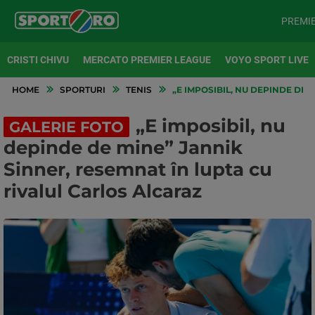
PREMI
CRISTI CHIVU
MERCATO PREMIER LEAGUE
VOYO SPORT LIVE
HOME
SPORTURI
TENIS
„E IMPOSIBIL, NU DEPINDE DE 
„E imposibil, nu
GALERIE FOTO
depinde de mine” Jannik
Sinner, resemnat în lupta cu
rivalul Carlos Alcaraz