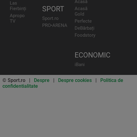
Acasă
Las
SPORT
Fierbinți
Acasă
Gold
Apropo
Sport.ro
TV
Perfecte
PRO•ARENA
DeBărbați
Foodstory
ECONOMIC
iBani
© Sport.ro |
Despre
|
Despre cookies
|
Politica de
confidentialitate
Don’t miss out on our news and
updates! Enable push
notifications
SUBSCRIBE
NOT NOW