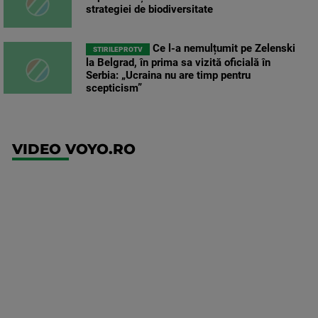
strategiei de biodiversitate
Ce l-a nemulțumit pe Zelenski
STIRILEPROTV
la Belgrad, în prima sa vizită oficială în
Serbia: „Ucraina nu are timp pentru
scepticism”
VIDEO VOYO.RO
UFC
(RO)
UFC
Fight
Night: