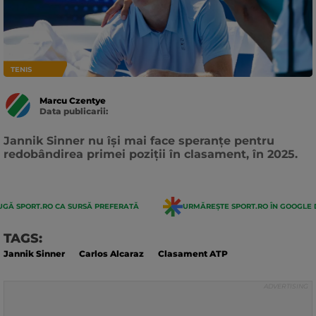
TENIS
Marcu Czentye
Data publicarii:
Data
actualizarii:
Jannik Sinner nu își mai face speranțe pentru
redobândirea primei poziții în clasament, în 2025.
GĂ SPORT.RO CA SURSĂ PREFERATĂ
URMĂREȘTE SPORT.RO ÎN GOOGLE 
TAGS:
Jannik Sinner
Carlos Alcaraz
Clasament ATP