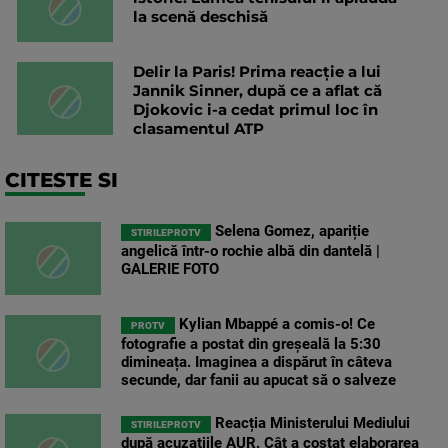
la scenă deschisă
Delir la Paris! Prima reacție a lui
Jannik Sinner, după ce a aflat că
Djokovic i-a cedat primul loc în
clasamentul ATP
CITESTE SI
Selena Gomez, apariție
STIRILEPROTV
angelică într-o rochie albă din dantelă |
GALERIE FOTO
Kylian Mbappé a comis-o! Ce
PROTV
fotografie a postat din greșeală la 5:30
dimineața. Imaginea a dispărut în câteva
secunde, dar fanii au apucat să o salveze
Reacția Ministerului Mediului
STIRILEPROTV
după acuzațiile AUR. Cât a costat elaborarea