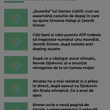
„Durerile” lui Darren Cahill: cum se
aseamănă cazurile de dopaj în care
au ajuns Simona Halep și Jannik
Sinner
Câți bani și câte puncte ATP trebuie
să înapoieze numărul unu mondial,
Jannik Sinner, după testele anti-
doping eșuate
După ce a câștigat aurul olimpic,
Novak Djokovic și-a anunțat
retragerea de la un turneu major
Alcaraz nu a mai rezistat și a plâns
în direct, după eșecul cu Djokovic
din finala olimpică. Ce a avut de
spus
Sinner scrie o nouă pagină de
istorie. Lumea tenisului îl aplaudă