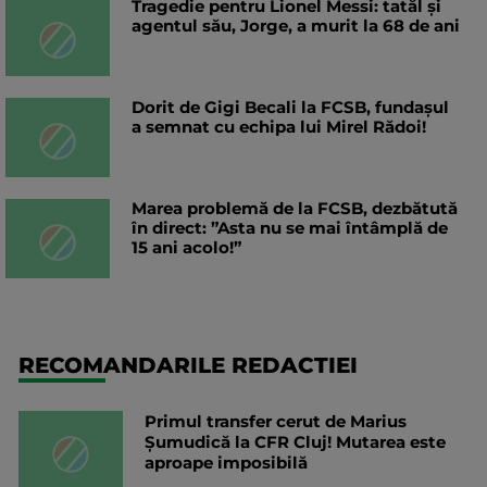
Tragedie pentru Lionel Messi: tatăl și
agentul său, Jorge, a murit la 68 de ani
Dorit de Gigi Becali la FCSB, fundașul
a semnat cu echipa lui Mirel Rădoi!
Marea problemă de la FCSB, dezbătută
în direct: ”Asta nu se mai întâmplă de
15 ani acolo!”
RECOMANDARILE REDACTIEI
Primul transfer cerut de Marius
Șumudică la CFR Cluj! Mutarea este
aproape imposibilă