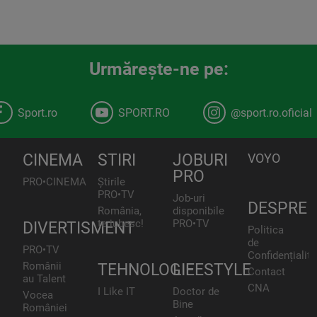
Urmăreşte-ne pe:
Sport.ro
SPORT.RO
@sport.ro.oficial
CINEMA
STIRI
JOBURI
VOYO
PRO
PRO•CINEMA
Știrile
PRO•TV
Job-uri
DESPRE
România,
disponibile
te iubesc!
PRO•TV
DIVERTISMENT
Politica
de
PRO•TV
Confidențialita
Românii
TEHNOLOGIE
LIFESTYLE
Contact
au Talent
CNA
I Like IT
Doctor de
Vocea
Bine
României