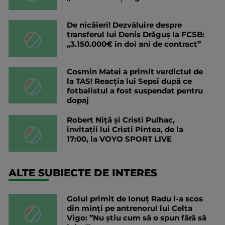
De nicăieri! Dezvăluire despre
transferul lui Denis Drăguș la FCSB:
„3.150.000€ în doi ani de contract”
Cosmin Matei a primit verdictul de
la TAS! Reacția lui Sepsi după ce
fotbalistul a fost suspendat pentru
dopaj
Robert Niță și Cristi Pulhac,
invitații lui Cristi Pintea, de la
17:00, la VOYO SPORT LIVE
ALTE SUBIECTE DE INTERES
Golul primit de Ionuț Radu l-a scos
din minți pe antrenorul lui Celta
Vigo: ”Nu știu cum să o spun fără să