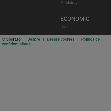
Foodstory
ECONOMIC
iBani
© Sport.ro |
Despre
|
Despre cookies
|
Politica de
confidentialitate
Don’t miss out on our news and
updates! Enable push
notifications
SUBSCRIBE
NOT NOW
UNSUBSCRIBE