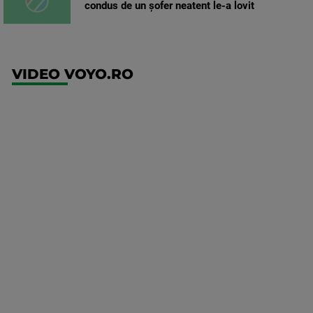
condus de un șofer neatent le-a lovit
VIDEO VOYO.RO
UFC
(EN)
UFC
Fight
Night:
Gamrot
vs
Salkilld