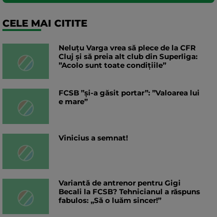
CELE MAI CITITE
Neluțu Varga vrea să plece de la CFR
Cluj și să preia alt club din Superliga:
”Acolo sunt toate condițiile”
FCSB ”și-a găsit portar”: ”Valoarea lui
e mare”
Vinicius a semnat!
Variantă de antrenor pentru Gigi
Becali la FCSB? Tehnicianul a răspuns
fabulos: „Să o luăm sincer!”