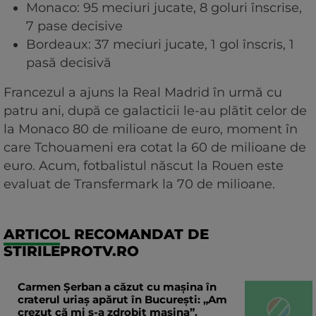
Monaco: 95 meciuri jucate, 8 goluri înscrise,
7 pase decisive
Bordeaux: 37 meciuri jucate, 1 gol înscris, 1
pasă decisivă
Francezul a ajuns la Real Madrid în urmă cu
patru ani, după ce galacticii le-au plătit celor de
la Monaco 80 de milioane de euro, moment în
care Tchouameni era cotat la 60 de milioane de
euro. Acum, fotbalistul născut la Rouen este
evaluat de Transfermark la 70 de milioane.
ARTICOL RECOMANDAT DE
STIRILEPROTV.RO
Carmen Șerban a căzut cu mașina în
craterul uriaș apărut în București: „Am
crezut că mi s-a zdrobit mașina”.