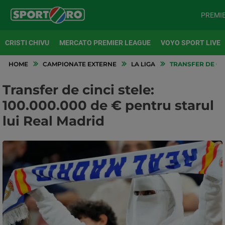
PREMI
CRISTI CHIVU
MERCATO PREMIER LEAGUE
VOYO SPORT LIVE
HOME
CAMPIONATE EXTERNE
LA LIGA
TRANSFER DE CIN
Transfer de cinci stele:
100.000.000 de € pentru starul
lui Real Madrid