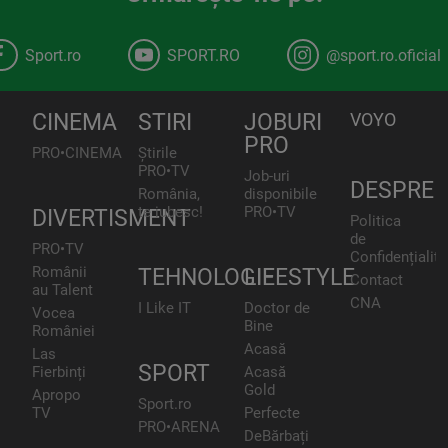
Sport.ro
SPORT.RO
@sport.ro.oficial
CINEMA
STIRI
JOBURI
VOYO
PRO
PRO•CINEMA
Știrile
PRO•TV
Job-uri
DESPRE
România,
disponibile
te iubesc!
PRO•TV
DIVERTISMENT
Politica
de
PRO•TV
Confidențialita
Românii
TEHNOLOGIE
LIFESTYLE
Contact
au Talent
CNA
I Like IT
Doctor de
Vocea
Bine
României
Acasă
Las
SPORT
Fierbinți
Acasă
Gold
Apropo
Sport.ro
TV
Perfecte
PRO•ARENA
DeBărbați