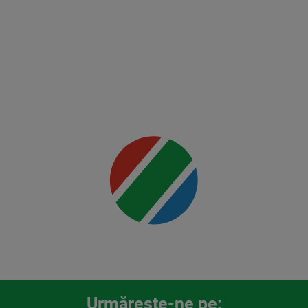
FK Auda
Mai multe
detalii
00:00
Urmăreşte-ne pe: