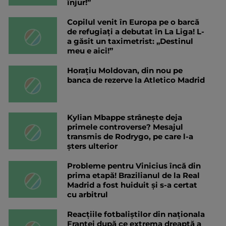
înjur!”
Copilul venit în Europa pe o barcă
de refugiați a debutat în La Liga! L-
a găsit un taximetrist: „Destinul
meu e aici!”
Horațiu Moldovan, din nou pe
banca de rezerve la Atletico Madrid
Kylian Mbappe strânește deja
primele controverse? Mesajul
transmis de Rodrygo, pe care l-a
șters ulterior
Probleme pentru Vinicius încă din
prima etapă! Brazilianul de la Real
Madrid a fost huiduit și s-a certat
cu arbitrul
Reacțiile fotbaliștilor din naționala
Franței după ce extrema dreaptă a