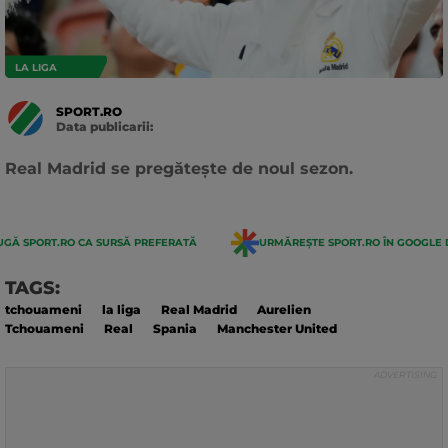
LA LIGA
SPORT.RO
Data publicarii:
Data
actualizarii:
Real Madrid se pregătește de noul sezon.
GĂ SPORT.RO CA SURSĂ PREFERATĂ
URMĂREȘTE SPORT.RO ÎN GOOGLE 
TAGS:
tchouameni
la liga
Real Madrid
Aurelien
Tchouameni
Real
Spania
Manchester United