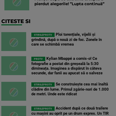
pierdut alegerile! ”Lupta continuă”
CITESTE SI
Ploi torențiale, vijelii și
STIRILEPROTV
grindină, după o nouă zi de foc. Zonele în
care se schimbă vremea
Kylian Mbappé a comis-o! Ce
PROTV
fotografie a postat din greșeală la 5:30
dimineața. Imaginea a dispărut în câteva
secunde, dar fanii au apucat să o salveze
Se construiește cea mai înaltă
STIRILEPROTV
clădire din lume. Primul zgârie-nori de 1.000
de metri. Unde este ridicat
Accident după ce două trailere
STIRILEPROTV
cu mașini au oprit pe un drum expres. Un TIR