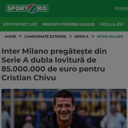
PREMI
VOYO SPORT LIVE
MERCATO PREMIER LEAGUE
FAȚA LA JOC
HOME
CAMPIONATE EXTERNE
SERIE A
INTER MILANO PR
Inter Milano pregătește din
Serie A dubla lovitură de
85.000.000 de euro pentru
Cristian Chivu