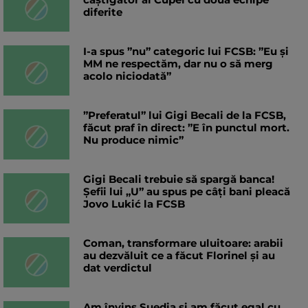
diferite
I-a spus ”nu” categoric lui FCSB: ”Eu și
MM ne respectăm, dar nu o să merg
acolo niciodată”
”Preferatul” lui Gigi Becali de la FCSB,
făcut praf în direct: ”E în punctul mort.
Nu produce nimic”
Gigi Becali trebuie să spargă banca!
Șefii lui „U” au spus pe câți bani pleacă
Jovo Lukić la FCSB
Coman, transformare uluitoare: arabii
au dezvăluit ce a făcut Florinel și au
dat verdictul
Am învins Suedia și am făcut egal cu