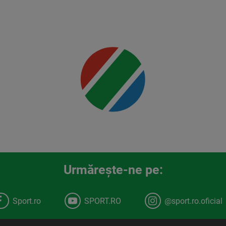
detalii
00:00
Urmăreşte-ne pe:
Sport.ro
SPORT.RO
@sport.ro.oficial