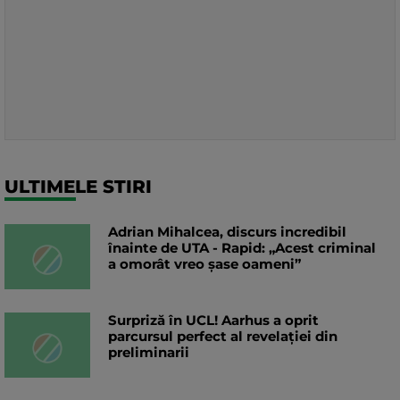
ULTIMELE STIRI
Adrian Mihalcea, discurs incredibil
înainte de UTA - Rapid: „Acest criminal
a omorât vreo șase oameni”
Surpriză în UCL! Aarhus a oprit
parcursul perfect al revelației din
preliminarii