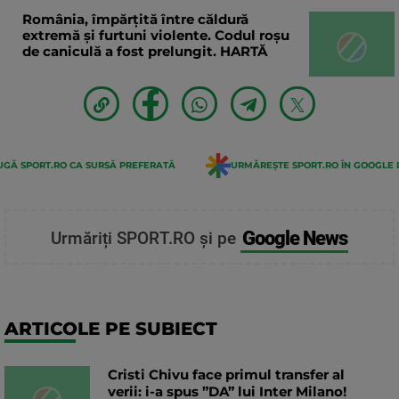
România, împărțită între căldură
extremă și furtuni violente. Codul roșu
de caniculă a fost prelungit. HARTĂ
GĂ SPORT.RO CA SURSĂ PREFERATĂ
URMĂREȘTE SPORT.RO ÎN GOOGLE 
Google News
Urmăriți SPORT.RO și pe
ARTICOLE PE SUBIECT
Cristi Chivu face primul transfer al
verii: i-a spus ”DA” lui Inter Milano!