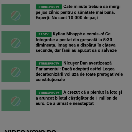
Câte minute trebuie să mergi
STIRILEPROTV
pe jos zilnic pentru o sănătate mai bună.
Experți: Nu sunt 10.000 de pași
Kylian Mbappé a comis-o! Ce
PROTV
fotografie a postat din greșeală la 5:30
dimineața. Imaginea a dispărut în câteva
secunde, dar fanii au apucat să o salveze
Nicușor Dan avertizează
STIRILEPROTV
Parlamentul: Dacă adoptați astfel Legea
decarbonizării voi uza de toate prerogativele
constituționale
A crezut că a pierdut la loto și
STIRILEPROTV
a aruncat biletul câștigător de 1 milion de
euro. Ce a urmat e neașteptat