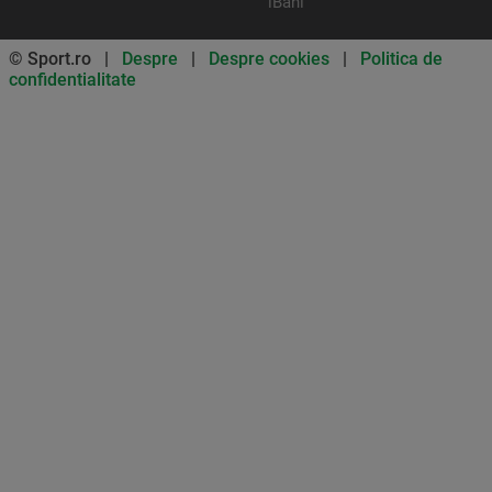
iBani
© Sport.ro |
Despre
|
Despre cookies
|
Politica de
confidentialitate
Don’t miss out on our news and
updates! Enable push
notifications
SUBSCRIBE
NOT NOW
UNSUBSCRIBE