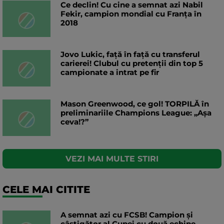
Ce declin! Cu cine a semnat azi Nabil
Fekir, campion mondial cu Franța în
2018
Jovo Lukic, față în față cu transferul
carierei! Clubul cu pretenții din top 5
campionate a intrat pe fir
Mason Greenwood, ce gol! TORPILĂ în
preliminariile Champions League: „Așa
ceva!?”
VEZI MAI MULTE STIRI
CELE MAI CITITE
A semnat azi cu FCSB! Campion și
câștigător al Cupei cu două echipe