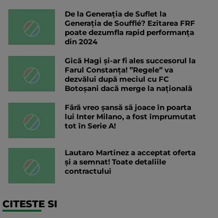
De la Generația de Suflet la
Generația de Soufflé? Ezitarea FRF
poate dezumfla rapid performanța
din 2024
Gică Hagi și-ar fi ales succesorul la
Farul Constanța! ”Regele” va
dezvălui după meciul cu FC
Botoșani dacă merge la națională
Fără vreo șansă să joace în poarta
lui Inter Milano, a fost împrumutat
tot în Serie A!
Lautaro Martinez a acceptat oferta
și a semnat! Toate detaliile
contractului
CITESTE SI