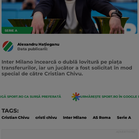
SERIE A
Alexandru Hațieganu
Data publicarii:
Data
actualizarii:
Inter Milano încearcă o dublă lovitură pe piața
transferurilor, iar un jucător a fost solicitat în mod
special de către Cristian Chivu.
GĂ SPORT.RO CA SURSĂ PREFERATĂ
URMĂREȘTE SPORT.RO ÎN GOOGLE 
TAGS:
Cristian Chivu
cristi chivu
Inter Milano
AS Roma
Serie A