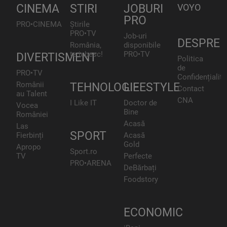
CINEMA
STIRI
JOBURI
VOYO
PRO
PRO•CINEMA
Știrile
PRO•TV
Job-uri
DESPRE
România,
disponibile
te iubesc!
PRO•TV
DIVERTISMENT
Politica
de
PRO•TV
Confidențialita
Românii
TEHNOLOGIE
LIFESTYLE
Contact
au Talent
CNA
I Like IT
Doctor de
Vocea
Bine
României
Acasă
Las
SPORT
Fierbinți
Acasă
Gold
Apropo
Sport.ro
TV
Perfecte
PRO•ARENA
DeBărbați
Foodstory
ECONOMIC